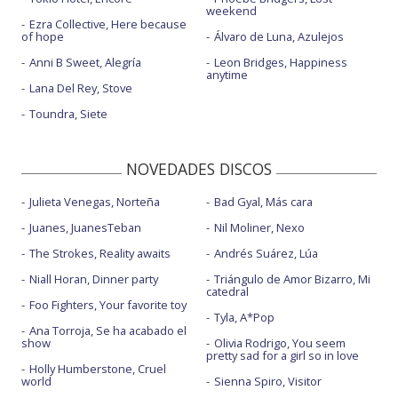
weekend
Ezra Collective, Here because
of hope
Álvaro de Luna, Azulejos
Anni B Sweet, Alegría
Leon Bridges, Happiness
anytime
Lana Del Rey, Stove
Toundra, Siete
NOVEDADES DISCOS
Julieta Venegas, Norteña
Bad Gyal, Más cara
Juanes, JuanesTeban
Nil Moliner, Nexo
The Strokes, Reality awaits
Andrés Suárez, Lúa
Niall Horan, Dinner party
Triángulo de Amor Bizarro, Mi
catedral
Foo Fighters, Your favorite toy
Tyla, A*Pop
Ana Torroja, Se ha acabado el
show
Olivia Rodrigo, You seem
pretty sad for a girl so in love
Holly Humberstone, Cruel
world
Sienna Spiro, Visitor