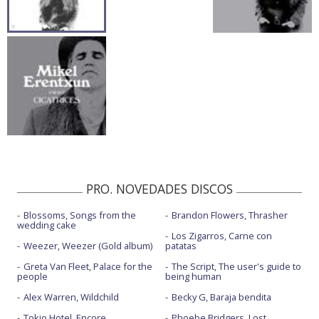
PRO. NOVEDADES DISCOS
Blossoms, Songs from the
Brandon Flowers, Thrasher
wedding cake
Los Zigarros, Carne con
Weezer, Weezer (Gold album)
patatas
Greta Van Fleet, Palace for the
The Script, The user's guide to
people
being human
Alex Warren, Wildchild
Becky G, Baraja bendita
Tokio Hotel, Encore
Phoebe Bridgers, Lost