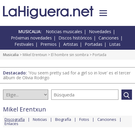
MUSICALIA:
Noticias musicales
Novedades
Próximas novedades
Discos históricos
Canciones
Festivales
Premios
Artistas
Portadas
Listas
Musicalia
>
Mikel Erentxun
>
El hombre sin sombra
> Portada
Destacado:
'You seem pretty sad for a girl so in love' es el tercer
álbum de Olivia Rodrigo
Mikel Erentxun
Discografía
Noticias
Biografía
Fotos
Canciones
Enlaces