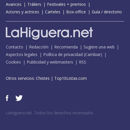
Avances
Tráilers
Festivales + premios
Actores y actrices
Carteles
Box-office
Guía / directorio
Contacto
Redacción
Recomienda
Sugiere una web
Aspectos legales
Política de privacidad
(
Cambiar
)
Cookies
Publicidad y webmasters
RSS
Otros servicios:
Chistes
|
Top10Listas.com
LaHiguera.net. Todos los derechos reservados