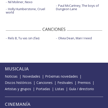
Nil Moliner, Nexo
Paul McCartney, The boys of
Holly Humberstone, Cruel
Dungeon Lane
world
CANCIONES
Rels B, Tu vas sin (fav)
Olivia Dean, Man I need
MUSICALIA
Noticias
Novedades
Próximas novedades
Discos históricos
Canciones
Festivales
Premios
Artistas y grupos
Portadas
Listas
Guía / directorio
CINEMANÍA