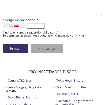
Código de validación *:
*Indica un campo requerido (obligatorio)
Se permiten las siguientes etiquetas en el mensaje <b> <i> <u>
PRO. NOVEDADES DISCOS
Camela, Titánicos
Tokio Hotel, Encore
Leon Bridges, Happiness
Train, Mad dog in the fog
anytime
Kasabian, Act III
David Bisbal, Eternos
Blossoms, Songs from the
Jungle, Sunshine
wedding cake