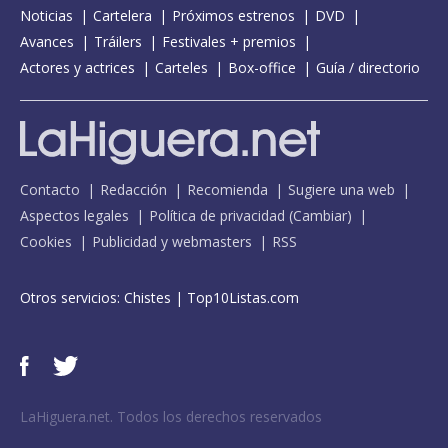
Noticias
Cartelera
Próximos estrenos
DVD
Avances
Tráilers
Festivales + premios
Actores y actrices
Carteles
Box-office
Guía / directorio
Contacto
Redacción
Recomienda
Sugiere una web
Aspectos legales
Política de privacidad
(
Cambiar
)
Cookies
Publicidad y webmasters
RSS
Otros servicios:
Chistes
|
Top10Listas.com
LaHiguera.net. Todos los derechos reservados