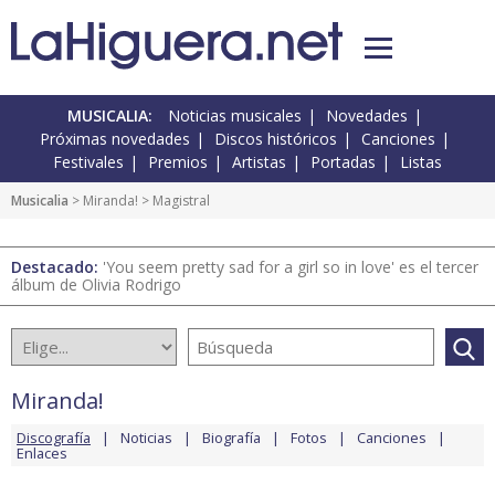
MUSICALIA:
Noticias musicales
Novedades
Próximas novedades
Discos históricos
Canciones
Festivales
Premios
Artistas
Portadas
Listas
Musicalia
>
Miranda!
> Magistral
Destacado:
'You seem pretty sad for a girl so in love' es el tercer
álbum de Olivia Rodrigo
Miranda!
Discografía
Noticias
Biografía
Fotos
Canciones
Enlaces