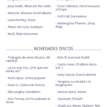
Jorja Smith, What are the odds
Ezra Collective, Here because
of hope
Weezer, Weezer (Gold album)
Soft Cell, Danceteria
Lana Del Rey, Stove
Nothing but Thieves, Stray
dogs
Álvaro de Luna, Azulejos
Beck, Ride lonesome
NOVEDADES DISCOS
Triángulo de Amor Bizarro, Mi
Rels B: love love FLAKK
catedral
Carlos Vives, El último disco
La La Love You, ¿Por qué me
Vol. 1
miráis así?
Kany García, Puerta abierta
Xoel López, Oniria popular
Fangoria, La verdad o la
Kase.O, Camisa de fuerza
imaginación
Ella Langley, Dandelion
Sienna Spiro, Visitor
Ana Torroja, Se ha acabado el
Quevedo, El baifo
show
Charli xcx, Music, fashion, film