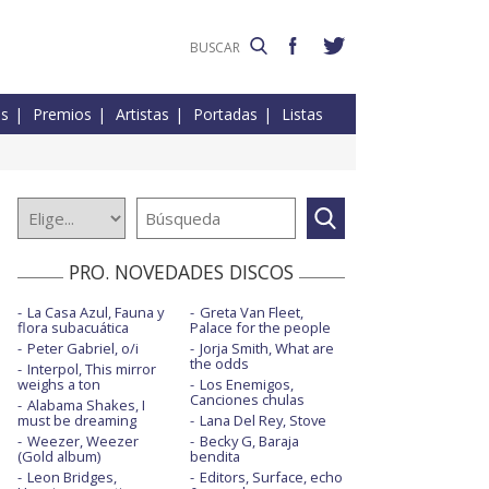
es
Premios
Artistas
Portadas
Listas
PRO. NOVEDADES DISCOS
La Casa Azul, Fauna y
Greta Van Fleet,
flora subacuática
Palace for the people
Peter Gabriel, o/i
Jorja Smith, What are
the odds
Interpol, This mirror
weighs a ton
Los Enemigos,
Canciones chulas
Alabama Shakes, I
must be dreaming
Lana Del Rey, Stove
Weezer, Weezer
Becky G, Baraja
(Gold album)
bendita
Leon Bridges,
Editors, Surface, echo