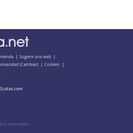
mienda
Sugiere una web
 privacidad
(
Cambiar
)
Cookies
S
0Listas.com
chos reservados