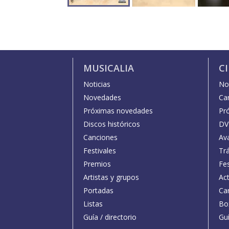
MUSICALIA
C
Noticias
Not
Novedades
Car
Próximas novedades
Pr
Discos históricos
DV
Canciones
Av
Festivales
Trá
Premios
Fe
Artistas y grupos
Act
Portadas
Car
Listas
Bo
Guía / directorio
Guí