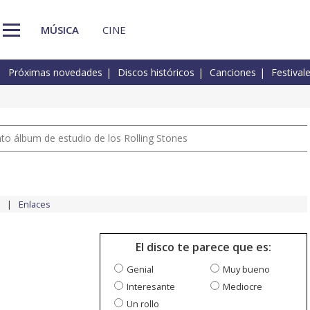
MÚSICA
CINE
Próximas novedades
Discos históricos
Canciones
Festival
nto álbum de estudio de los Rolling Stones
Enlaces
El disco te parece que es:
Genial
Muy bueno
Interesante
Mediocre
Un rollo