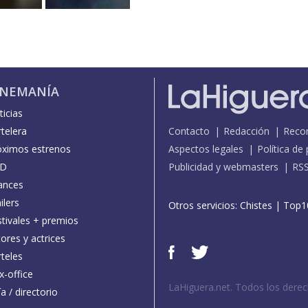
INEMANÍA
icias
telera
Contacto
Redacción
Reco
óximos estrenos
Aspectos legales
Política de
D
Publicidad y webmasters
RS
ances
ilers
Otros servicios:
Chistes
|
Top1
stivales + premios
ores y actrices
teles
x-office
LaHiguera.net. Todos los dere
a / directorio