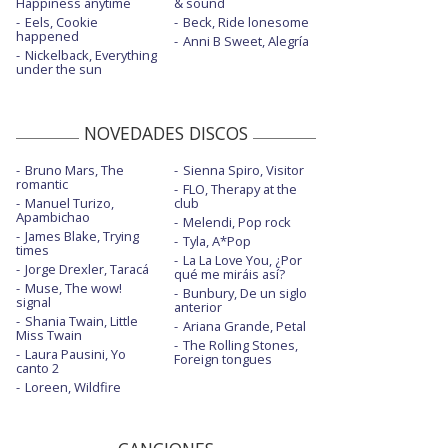
Happiness anytime
& sound
Eels, Cookie
Beck, Ride lonesome
happened
Anni B Sweet, Alegría
Nickelback, Everything
under the sun
NOVEDADES DISCOS
Bruno Mars, The
Sienna Spiro, Visitor
romantic
FLO, Therapy at the
Manuel Turizo,
club
Apambichao
Melendi, Pop rock
James Blake, Trying
Tyla, A*Pop
times
La La Love You, ¿Por
Jorge Drexler, Taracá
qué me miráis así?
Muse, The wow!
Bunbury, De un siglo
signal
anterior
Shania Twain, Little
Ariana Grande, Petal
Miss Twain
The Rolling Stones,
Laura Pausini, Yo
Foreign tongues
canto 2
Loreen, Wildfire