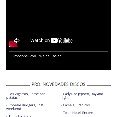
E-motions - con Erika de Casier
PRO. NOVEDADES DISCOS
Los Zigarros, Carne con
Carly Rae Jepsen, Day and
patatas
night
Phoebe Bridgers, Lost
Camela, Titánicos
weekend
Tokio Hotel, Encore
Toundra, Siete