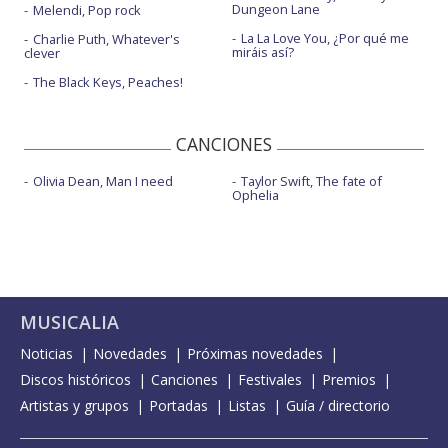
Dungeon Lane
Melendi, Pop rock
La La Love You, ¿Por qué me
Charlie Puth, Whatever's
miráis así?
clever
The Black Keys, Peaches!
CANCIONES
Olivia Dean, Man I need
Taylor Swift, The fate of
Ophelia
MUSICALIA
Noticias
Novedades
Próximas novedades
Discos históricos
Canciones
Festivales
Premios
Artistas y grupos
Portadas
Listas
Guía / directorio