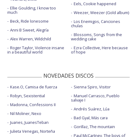
Eels, Cookie happened
Ellie Goulding, I know too
much
Weezer, Weezer (Gold album)
Beck, Ride lonesome
Los Enemigos, Canciones
chulas
Anni B Sweet, Alegría
Blossoms, Songs from the
Alex Warren, Wildchild
wedding cake
Roger Taylor, Violence insane
Ezra Collective, Here because
in a beautiful world
of hope
NOVEDADES DISCOS
Kase.O, Camisa de fuerza
Sienna Spiro, Visitor
Robyn, Sexistential
Manuel Carrasco, Pueblo
salvaje I
Madonna, Confessions II
Andrés Suárez, Lúa
Nil Moliner, Nexo
Bad Gyal, Más cara
Juanes, JuanesTeban
Gorillaz, The mountain
Julieta Venegas, Norteña
Paul McCartney, The boys of