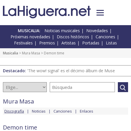
MUSICALIA:
Noticias musicales
Novedades
Próximas novedades
Discos históricos
Canciones
Festivales
Premios
Artistas
Portadas
Listas
Musicalia
>
Mura Masa
> Demon time
Destacado:
'The wow! signal' es el décimo álbum de Muse
Mura Masa
Discografía
Noticias
Canciones
Enlaces
Demon time