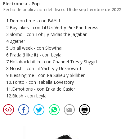
Electrónica - Pop
Fecha de publicación del disco:
16 de septiembre de 2022
1.Demon time - con BAYLI
2.Bbycakes - con Lil Uzi Vert y PinkPantheress
3.Slomo - con Tohji y Midas the Jagaban
4.2gether
5.Up all week - con Slowthai
6.Prada (I like it) - con Leyla
7.Hollaback bitch - con Channel Tres y Shygirl
8.No ish - con Lil Yachty y Unknown T
9.Blessing me - con Pa Salieu y Skilliben
10.Tonto - con Isabella Lovestory
11.E-motions - con Erika de Casier
12.Blush - con Leyla