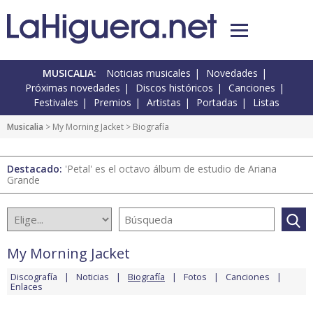
MUSICALIA:
Noticias musicales
Novedades
Próximas novedades
Discos históricos
Canciones
Festivales
Premios
Artistas
Portadas
Listas
Musicalia
>
My Morning Jacket
> Biografía
Destacado:
'Petal' es el octavo álbum de estudio de Ariana
Grande
My Morning Jacket
Discografía
Noticias
Biografía
Fotos
Canciones
Enlaces