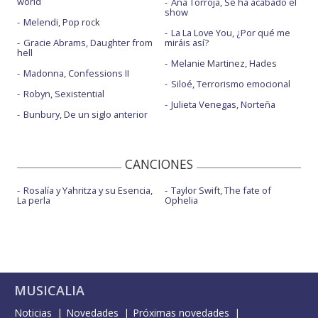
world
Ana Torroja, Se ha acabado el
show
Melendi, Pop rock
La La Love You, ¿Por qué me
Gracie Abrams, Daughter from
miráis así?
hell
Melanie Martinez, Hades
Madonna, Confessions II
Siloé, Terrorismo emocional
Robyn, Sexistential
Julieta Venegas, Norteña
Bunbury, De un siglo anterior
CANCIONES
Rosalía y Yahritza y su Esencia,
Taylor Swift, The fate of
La perla
Ophelia
MUSICALIA
Noticias
Novedades
Próximas novedades