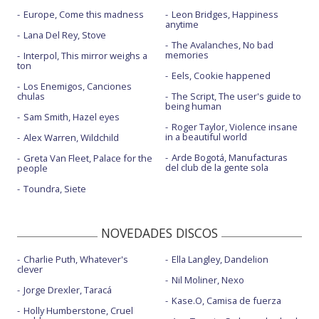
Europe, Come this madness
Leon Bridges, Happiness
anytime
Lana Del Rey, Stove
The Avalanches, No bad
memories
Interpol, This mirror weighs a
ton
Eels, Cookie happened
Los Enemigos, Canciones
chulas
The Script, The user's guide to
being human
Sam Smith, Hazel eyes
Roger Taylor, Violence insane
in a beautiful world
Alex Warren, Wildchild
Arde Bogotá, Manufacturas
Greta Van Fleet, Palace for the
del club de la gente sola
people
Toundra, Siete
NOVEDADES DISCOS
Charlie Puth, Whatever's
Ella Langley, Dandelion
clever
Nil Moliner, Nexo
Jorge Drexler, Taracá
Kase.O, Camisa de fuerza
Holly Humberstone, Cruel