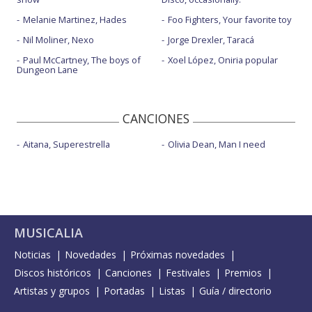
Melanie Martinez, Hades
Foo Fighters, Your favorite toy
Nil Moliner, Nexo
Jorge Drexler, Taracá
Paul McCartney, The boys of
Xoel López, Oniria popular
Dungeon Lane
CANCIONES
Aitana, Superestrella
Olivia Dean, Man I need
MUSICALIA
Noticias
Novedades
Próximas novedades
Discos históricos
Canciones
Festivales
Premios
Artistas y grupos
Portadas
Listas
Guía / directorio