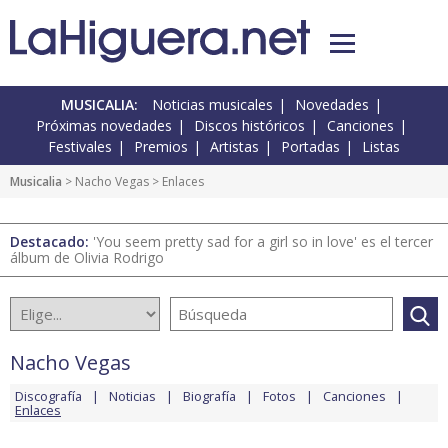
MUSICALIA:
Noticias musicales
Novedades
Próximas novedades
Discos históricos
Canciones
Festivales
Premios
Artistas
Portadas
Listas
Musicalia
>
Nacho Vegas
> Enlaces
Destacado:
'You seem pretty sad for a girl so in love' es el tercer
álbum de Olivia Rodrigo
Nacho Vegas
Discografía
Noticias
Biografía
Fotos
Canciones
Enlaces