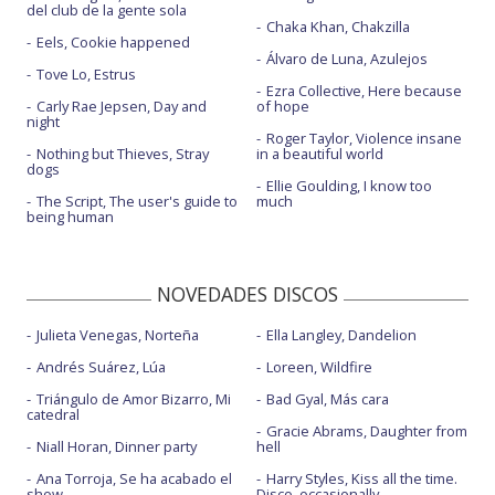
del club de la gente sola
Chaka Khan, Chakzilla
Eels, Cookie happened
Álvaro de Luna, Azulejos
Tove Lo, Estrus
Ezra Collective, Here because
Carly Rae Jepsen, Day and
of hope
night
Roger Taylor, Violence insane
Nothing but Thieves, Stray
in a beautiful world
dogs
Ellie Goulding, I know too
The Script, The user's guide to
much
being human
NOVEDADES DISCOS
Julieta Venegas, Norteña
Ella Langley, Dandelion
Andrés Suárez, Lúa
Loreen, Wildfire
Triángulo de Amor Bizarro, Mi
Bad Gyal, Más cara
catedral
Gracie Abrams, Daughter from
Niall Horan, Dinner party
hell
Ana Torroja, Se ha acabado el
Harry Styles, Kiss all the time.
show
Disco, occasionally.