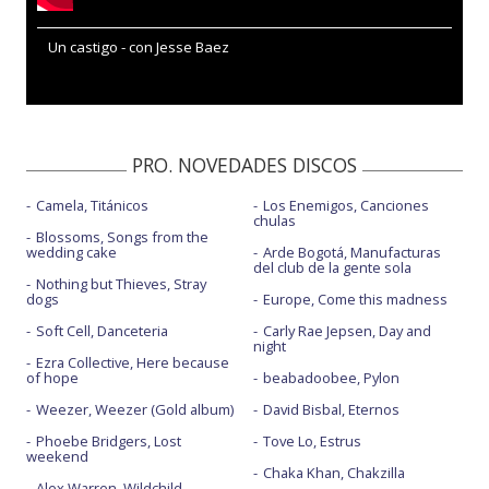
Un castigo - con Jesse Baez
PRO. NOVEDADES DISCOS
Camela, Titánicos
Los Enemigos, Canciones
chulas
Blossoms, Songs from the
wedding cake
Arde Bogotá, Manufacturas
del club de la gente sola
Nothing but Thieves, Stray
dogs
Europe, Come this madness
Soft Cell, Danceteria
Carly Rae Jepsen, Day and
night
Ezra Collective, Here because
of hope
beabadoobee, Pylon
Weezer, Weezer (Gold album)
David Bisbal, Eternos
Phoebe Bridgers, Lost
Tove Lo, Estrus
weekend
Chaka Khan, Chakzilla
Alex Warren, Wildchild