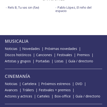
Rels B, Tu vas sin (fav)
Pablo López, El niño del
espacio
MUSICALIA
Noticias
Novedades
Próximas novedades
Discos históricos
Canciones
Festivales
Premios
Artistas y grupos
Portadas
Listas
Guía / directorio
CINEMANÍA
Noticias
Cartelera
Próximos estrenos
DVD
Avances
Tráilers
Festivales + premios
Actores y actrices
Carteles
Box-office
Guía / directorio