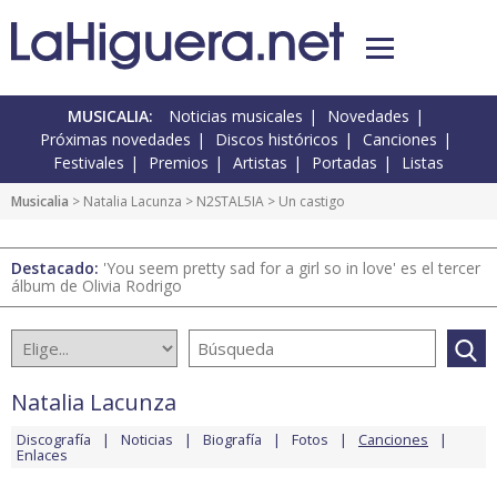
MUSICALIA:
Noticias musicales
Novedades
Próximas novedades
Discos históricos
Canciones
Festivales
Premios
Artistas
Portadas
Listas
Musicalia
>
Natalia Lacunza
>
N2STAL5IA
> Un castigo
Destacado:
'You seem pretty sad for a girl so in love' es el tercer
álbum de Olivia Rodrigo
Natalia Lacunza
Discografía
Noticias
Biografía
Fotos
Canciones
Enlaces