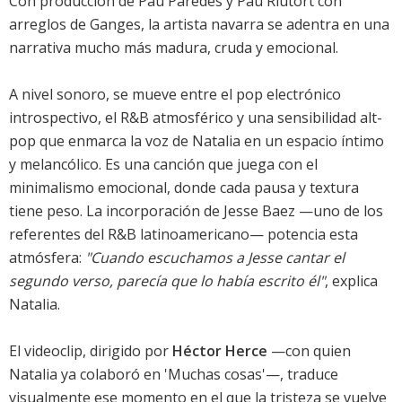
Con producción de Pau Paredes y Pau Riutort con
arreglos de Ganges, la artista navarra se adentra en una
narrativa mucho más madura, cruda y emocional.
A nivel sonoro, se mueve entre el pop electrónico
introspectivo, el R&B atmosférico y una sensibilidad alt-
pop que enmarca la voz de Natalia en un espacio íntimo
y melancólico. Es una canción que juega con el
minimalismo emocional, donde cada pausa y textura
tiene peso. La incorporación de Jesse Baez —uno de los
referentes del R&B latinoamericano— potencia esta
atmósfera:
"Cuando escuchamos a Jesse cantar el
segundo verso, parecía que lo había escrito él"
, explica
Natalia.
El videoclip, dirigido por
Héctor Herce
—con quien
Natalia ya colaboró en 'Muchas cosas'—, traduce
visualmente ese momento en el que la tristeza se vuelve