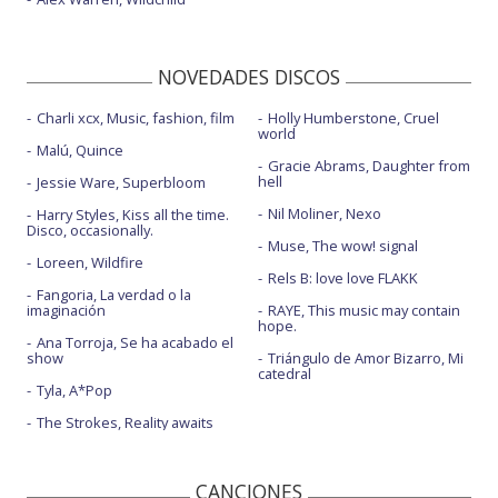
NOVEDADES DISCOS
Charli xcx, Music, fashion, film
Holly Humberstone, Cruel
world
Malú, Quince
Gracie Abrams, Daughter from
hell
Jessie Ware, Superbloom
Nil Moliner, Nexo
Harry Styles, Kiss all the time.
Disco, occasionally.
Muse, The wow! signal
Loreen, Wildfire
Rels B: love love FLAKK
Fangoria, La verdad o la
imaginación
RAYE, This music may contain
hope.
Ana Torroja, Se ha acabado el
show
Triángulo de Amor Bizarro, Mi
catedral
Tyla, A*Pop
The Strokes, Reality awaits
CANCIONES