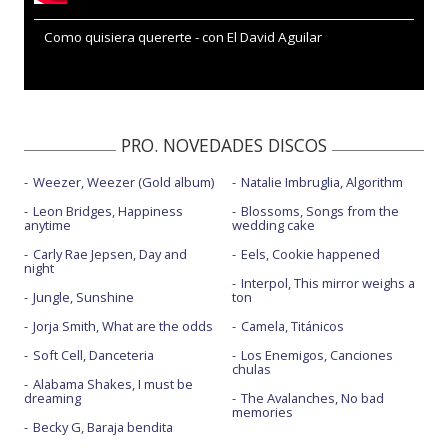
Como quisiera quererte - con El David Aguilar
PRO. NOVEDADES DISCOS
Weezer, Weezer (Gold album)
Natalie Imbruglia, Algorithm
Leon Bridges, Happiness
Blossoms, Songs from the
anytime
wedding cake
Carly Rae Jepsen, Day and
Eels, Cookie happened
night
Interpol, This mirror weighs a
Jungle, Sunshine
ton
Jorja Smith, What are the odds
Camela, Titánicos
Soft Cell, Danceteria
Los Enemigos, Canciones
chulas
Alabama Shakes, I must be
dreaming
The Avalanches, No bad
memories
Becky G, Baraja bendita