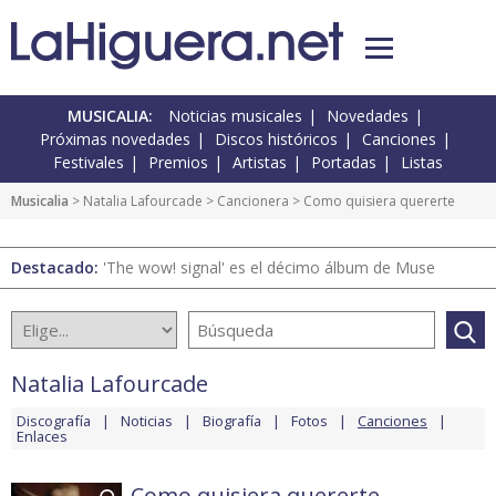
MUSICALIA:
Noticias musicales
Novedades
Próximas novedades
Discos históricos
Canciones
Festivales
Premios
Artistas
Portadas
Listas
Musicalia
>
Natalia Lafourcade
>
Cancionera
> Como quisiera quererte
Destacado:
'The wow! signal' es el décimo álbum de Muse
Natalia Lafourcade
Discografía
Noticias
Biografía
Fotos
Canciones
Enlaces
Como quisiera quererte