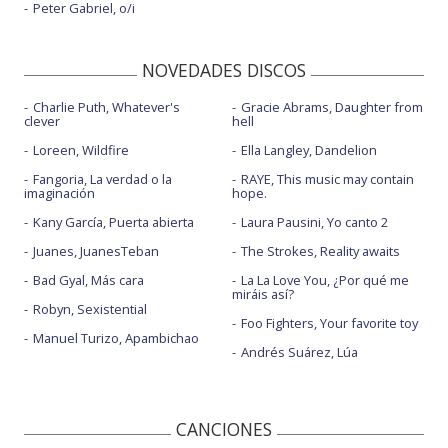
Peter Gabriel, o/i
NOVEDADES DISCOS
Charlie Puth, Whatever's
Gracie Abrams, Daughter from
clever
hell
Loreen, Wildfire
Ella Langley, Dandelion
Fangoria, La verdad o la
RAYE, This music may contain
imaginación
hope.
Kany García, Puerta abierta
Laura Pausini, Yo canto 2
Juanes, JuanesTeban
The Strokes, Reality awaits
Bad Gyal, Más cara
La La Love You, ¿Por qué me
miráis así?
Robyn, Sexistential
Foo Fighters, Your favorite toy
Manuel Turizo, Apambichao
Andrés Suárez, Lúa
CANCIONES