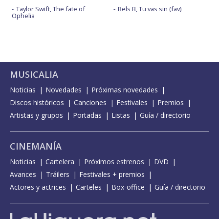
Taylor Swift, The fate of
Rels B, Tu vas sin (fav)
Ophelia
MUSICALIA
Noticias
Novedades
Próximas novedades
Discos históricos
Canciones
Festivales
Premios
Artistas y grupos
Portadas
Listas
Guía / directorio
CINEMANÍA
Noticias
Cartelera
Próximos estrenos
DVD
Avances
Tráilers
Festivales + premios
Actores y actrices
Carteles
Box-office
Guía / directorio