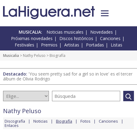
MUSICALIA:
Noticias musicales
Novedades
Próximas novedades
Discos históricos
Canciones
Festivales
Premios
Artistas
Portadas
Listas
Musicalia
>
Nathy Peluso
> Biografía
Destacado:
'You seem pretty sad for a girl so in love' es el tercer
álbum de Olivia Rodrigo
Nathy Peluso
Discografía
Noticias
Biografía
Fotos
Canciones
Enlaces