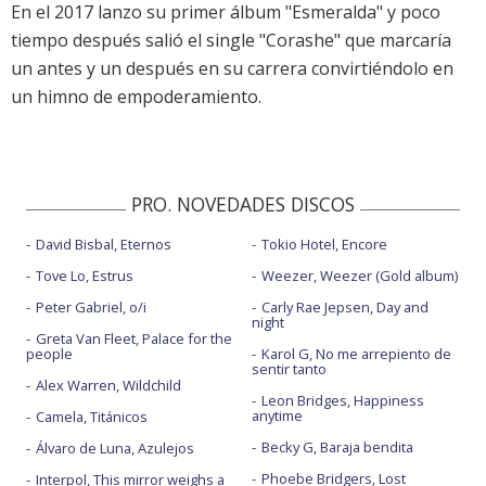
En el 2017 lanzo su primer álbum "Esmeralda" y poco
tiempo después salió el single "Corashe" que marcaría
un antes y un después en su carrera convirtiéndolo en
un himno de empoderamiento.
PRO. NOVEDADES DISCOS
David Bisbal, Eternos
Tokio Hotel, Encore
Tove Lo, Estrus
Weezer, Weezer (Gold album)
Peter Gabriel, o/i
Carly Rae Jepsen, Day and
night
Greta Van Fleet, Palace for the
people
Karol G, No me arrepiento de
sentir tanto
Alex Warren, Wildchild
Leon Bridges, Happiness
anytime
Camela, Titánicos
Becky G, Baraja bendita
Álvaro de Luna, Azulejos
Phoebe Bridgers, Lost
Interpol, This mirror weighs a