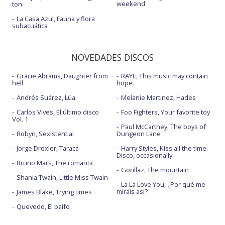
weekend
ton
La Casa Azul, Fauna y flora
subacuática
NOVEDADES DISCOS
Gracie Abrams, Daughter from
RAYE, This music may contain
hell
hope.
Andrés Suárez, Lúa
Melanie Martinez, Hades
Carlos Vives, El último disco
Foo Fighters, Your favorite toy
Vol. 1
Paul McCartney, The boys of
Robyn, Sexistential
Dungeon Lane
Jorge Drexler, Taracá
Harry Styles, Kiss all the time.
Disco, occasionally.
Bruno Mars, The romantic
Gorillaz, The mountain
Shania Twain, Little Miss Twain
La La Love You, ¿Por qué me
miráis así?
James Blake, Trying times
Quevedo, El baifo