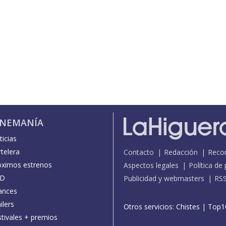
INEMANÍA
icias
telera
Contacto
Redacción
Reco
óximos estrenos
Aspectos legales
Política de
D
Publicidad y webmasters
RS
ances
ilers
Otros servicios:
Chistes
|
Top1
stivales + premios