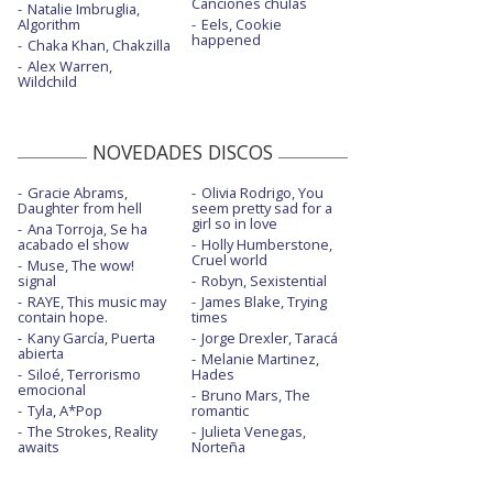
Canciones chulas
Natalie Imbruglia,
Algorithm
Eels, Cookie
happened
Chaka Khan, Chakzilla
Alex Warren,
Wildchild
NOVEDADES DISCOS
Gracie Abrams,
Olivia Rodrigo, You
Daughter from hell
seem pretty sad for a
girl so in love
Ana Torroja, Se ha
acabado el show
Holly Humberstone,
Cruel world
Muse, The wow!
signal
Robyn, Sexistential
RAYE, This music may
James Blake, Trying
contain hope.
times
Kany García, Puerta
Jorge Drexler, Taracá
abierta
Melanie Martinez,
Siloé, Terrorismo
Hades
emocional
Bruno Mars, The
Tyla, A*Pop
romantic
The Strokes, Reality
Julieta Venegas,
awaits
Norteña