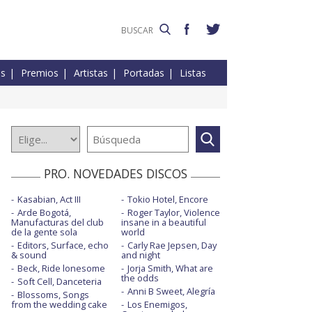
es
Premios
Artistas
Portadas
Listas
PRO. NOVEDADES DISCOS
Kasabian, Act III
Tokio Hotel, Encore
Arde Bogotá,
Roger Taylor, Violence
Manufacturas del club
insane in a beautiful
de la gente sola
world
Editors, Surface, echo
Carly Rae Jepsen, Day
& sound
and night
Beck, Ride lonesome
Jorja Smith, What are
the odds
Soft Cell, Danceteria
Anni B Sweet, Alegría
Blossoms, Songs
from the wedding cake
Los Enemigos,