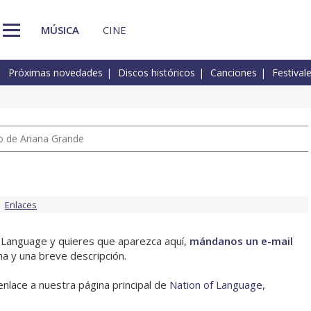
MÚSICA
CINE
Próximas novedades
Discos históricos
Canciones
Festival
io de Ariana Grande
Enlaces
f Language y quieres que aparezca aquí,
mándanos un e-mail
na y una breve descripción.
enlace a nuestra página principal de
Nation of Language
,