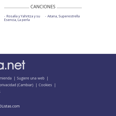
CANCIONES
Rosalía y Yahritza y su
Aitana, Superestrella
Esencia, La perla
mienda
Sugiere una web
 privacidad
(
Cambiar
)
Cookies
S
0Listas.com