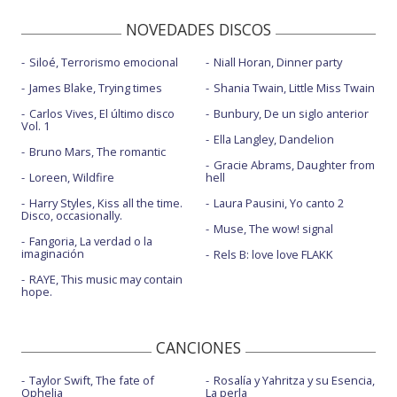
NOVEDADES DISCOS
Siloé, Terrorismo emocional
Niall Horan, Dinner party
James Blake, Trying times
Shania Twain, Little Miss Twain
Carlos Vives, El último disco
Bunbury, De un siglo anterior
Vol. 1
Ella Langley, Dandelion
Bruno Mars, The romantic
Gracie Abrams, Daughter from
Loreen, Wildfire
hell
Harry Styles, Kiss all the time.
Laura Pausini, Yo canto 2
Disco, occasionally.
Muse, The wow! signal
Fangoria, La verdad o la
imaginación
Rels B: love love FLAKK
RAYE, This music may contain
hope.
CANCIONES
Taylor Swift, The fate of
Rosalía y Yahritza y su Esencia,
Ophelia
La perla