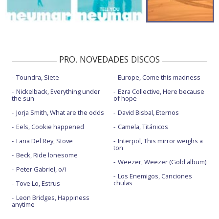
PRO. NOVEDADES DISCOS
Toundra, Siete
Europe, Come this madness
Nickelback, Everything under
Ezra Collective, Here because
the sun
of hope
Jorja Smith, What are the odds
David Bisbal, Eternos
Eels, Cookie happened
Camela, Titánicos
Lana Del Rey, Stove
Interpol, This mirror weighs a
ton
Beck, Ride lonesome
Weezer, Weezer (Gold album)
Peter Gabriel, o/i
Los Enemigos, Canciones
chulas
Tove Lo, Estrus
Leon Bridges, Happiness
anytime