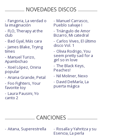
NOVEDADES DISCOS
Fangoria, La verdad o
Manuel Carrasco,
la imaginación
Pueblo salvaje I
FLO, Therapy at the
Triángulo de Amor
club
Bizarro, Mi catedral
Bad Gyal, Más cara
Carlos Vives, El último
disco Vol. 1
James Blake, Trying
times
Olivia Rodrigo, You
seem pretty sad for a
Manuel Turizo,
girl so in love
Apambichao
The Black Keys,
Xoel López, Oniria
Peaches!
popular
Nil Moliner, Nexo
Ariana Grande, Petal
David DeMaría, La
Foo Fighters, Your
puerta mágica
favorite toy
Laura Pausini, Yo
canto 2
CANCIONES
Aitana, Superestrella
Rosalía y Yahritza y su
Esencia, La perla