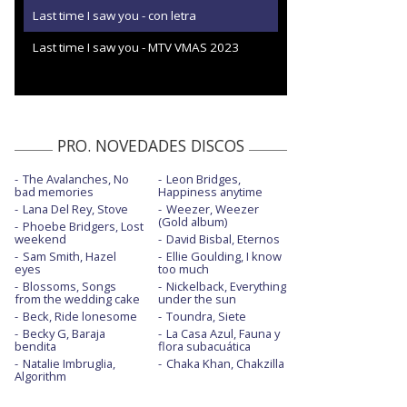
Last time I saw you - con letra
Last time I saw you - MTV VMAS 2023
PRO. NOVEDADES DISCOS
The Avalanches, No
Leon Bridges,
bad memories
Happiness anytime
Lana Del Rey, Stove
Weezer, Weezer
(Gold album)
Phoebe Bridgers, Lost
weekend
David Bisbal, Eternos
Sam Smith, Hazel
Ellie Goulding, I know
eyes
too much
Blossoms, Songs
Nickelback, Everything
from the wedding cake
under the sun
Beck, Ride lonesome
Toundra, Siete
Becky G, Baraja
La Casa Azul, Fauna y
bendita
flora subacuática
Natalie Imbruglia,
Chaka Khan, Chakzilla
Algorithm