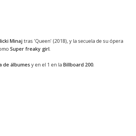
icki Minaj
tras '
Queen
' (2018), y la secuela de su ópera
 como
Super freaky girl
.
ca de álbumes
y en el 1 en la
Billboard 200
.