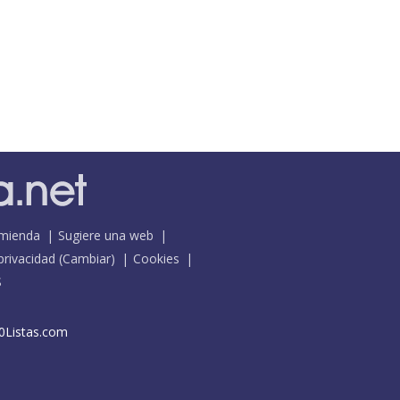
mienda
Sugiere una web
 privacidad
(
Cambiar
)
Cookies
S
0Listas.com