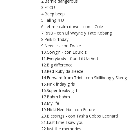
2.Barnie dangerous
3.FTCU
4.Beep beep
5.Falling 4 U
6.Let me calm down - con J. Cole
7.RNB - con Lil Wayne y Tate Kobang
8.Pink birthday
9.Needle - con Drake
10.Cowgirl - con Lourdiz
11.Everybody - Con Lil Uzi Vert
12.Big difference
13.Red Ruby da sleeze
14.Forward from Trini - con Skillibeng y Skeng
15.Pink friday girls
16.Super freaky girl
17.Bahm bahm
18.My life
19.Nicki Hendrix - con Future
20.Blessings - con Tasha Cobbs Leonard
21.Last time I saw you
22.Just the memories