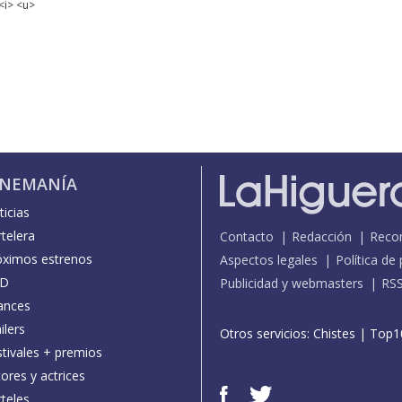
<i> <u>
INEMANÍA
icias
telera
Contacto
Redacción
Reco
óximos estrenos
Aspectos legales
Política de
D
Publicidad y webmasters
RS
ances
ilers
Otros servicios:
Chistes
|
Top1
stivales + premios
ores y actrices
teles