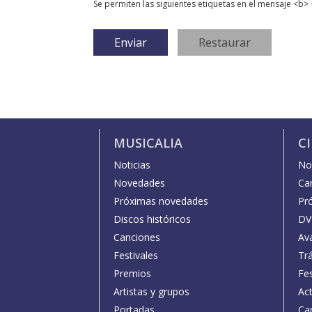
Se permiten las siguientes etiquetas en el mensaje <b> 
MUSICALIA
C
Noticias
Not
Novedades
Car
Próximas novedades
Pr
Discos históricos
DV
Canciones
Av
Festivales
Trá
Premios
Fe
Artistas y grupos
Act
Portadas
Car