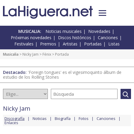
MUSICALIA:
Noticias musicales
Novedades
Próximas novedades
Discos históricos
Canciones
Festivales
Premios
Artistas
Portadas
Listas
Musicalia
>
Nicky Jam
>
Fénix
> Portada
Destacado:
'Foreign tongues' es el vigesimoquinto álbum de
estudio de los Rolling Stones
Nicky Jam
Discografía
Noticias
Biografía
Fotos
Canciones
Enlaces