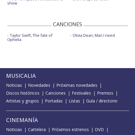
show
CANCIONES
Taylor Swift, The fate of
Olivia Dean, Man I need
Ophelia
MUSICALIA
Noticias
Novedades
Próximas novedades
Discos históricos
Canciones
Festivales
Premios
Artistas y grupos
Portadas
Listas
Guía / directorio
CINEMANÍA
Noticias
Cartelera
Próximos estrenos
DVD