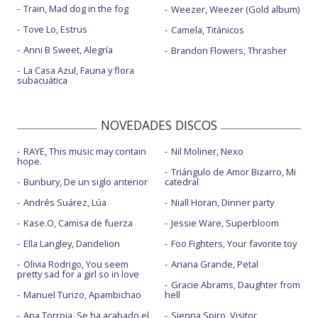
Train, Mad dog in the fog
Weezer, Weezer (Gold album)
Tove Lo, Estrus
Camela, Titánicos
Anni B Sweet, Alegría
Brandon Flowers, Thrasher
La Casa Azul, Fauna y flora
subacuática
NOVEDADES DISCOS
RAYE, This music may contain
Nil Moliner, Nexo
hope.
Triángulo de Amor Bizarro, Mi
Bunbury, De un siglo anterior
catedral
Andrés Suárez, Lúa
Niall Horan, Dinner party
Kase.O, Camisa de fuerza
Jessie Ware, Superbloom
Ella Langley, Dandelion
Foo Fighters, Your favorite toy
Olivia Rodrigo, You seem
Ariana Grande, Petal
pretty sad for a girl so in love
Gracie Abrams, Daughter from
Manuel Turizo, Apambichao
hell
Ana Torroja, Se ha acabado el
Sienna Spiro, Visitor