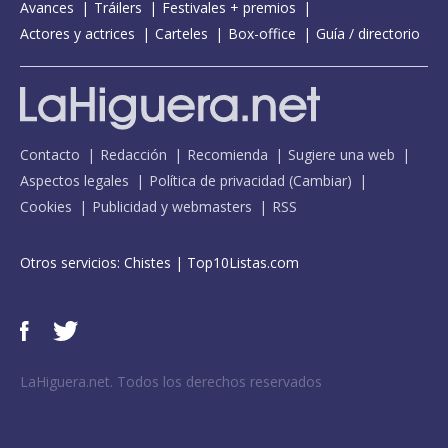
Avances
Tráilers
Festivales + premios
Actores y actrices
Carteles
Box-office
Guía / directorio
Contacto
Redacción
Recomienda
Sugiere una web
Aspectos legales
Política de privacidad
(
Cambiar
)
Cookies
Publicidad y webmasters
RSS
Otros servicios:
Chistes
|
Top10Listas.com
LaHiguera.net. Todos los derechos reservados