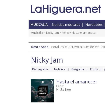
MUSICALIA:
Noticias musicales
Novedades
Musicalia
>
Nicky Jam
>
Fénix
> Hasta el amanecer
Destacado:
'Petal' es el octavo álbum de estud
Nicky Jam
Discografía
Noticias
Biografía
Fotos
Hasta el amanecer
Fénix
Nicky Jam