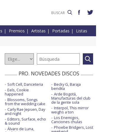
es
Premios
Artistas
Portadas
Listas
PRO. NOVEDADES DISCOS
Soft Cell, Danceteria
Becky G, Baraja
bendita
Eels, Cookie
happened
Arde Bogotá,
Manufacturas del club
Blossoms, Songs
de la gente sola
from the wedding cake
Interpol, This mirror
Carly Rae Jepsen, Day
weighs a ton
and night
Los Enemigos,
Editors, Surface, echo
Canciones chulas
& sound
Phoebe Bridgers, Lost
Álvaro de Luna,
weekend