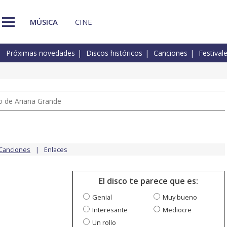
MÚSICA
CINE
Próximas novedades
Discos históricos
Canciones
Festival
io de Ariana Grande
Canciones
Enlaces
El disco te parece que es:
Genial
Muy bueno
Interesante
Mediocre
Un rollo