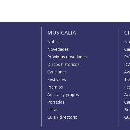
MUSICALIA
C
Noticias
Not
Novedades
Car
Próximas novedades
Pr
Discos históricos
DV
Canciones
Av
Festivales
Trá
Premios
Fe
Artistas y grupos
Act
Portadas
Car
Listas
Bo
Guía / directorio
Guí