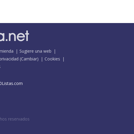
mienda
Sugiere una web
 privacidad
(
Cambiar
)
Cookies
S
0Listas.com
chos reservados