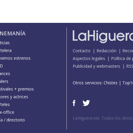
INEMANÍA
icias
telera
Contacto
Redacción
Reco
óximos estrenos
Aspectos legales
Política de
D
Publicidad y webmasters
RS
ances
ilers
Otros servicios:
Chistes
|
Top1
stivales + premios
ores y actrices
teles
x-office
LaHiguera.net. Todos los dere
a / directorio