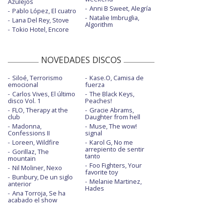
Azulejos
Anni B Sweet, Alegría
Pablo López, El cuatro
Natalie Imbruglia,
Lana Del Rey, Stove
Algorithm
Tokio Hotel, Encore
NOVEDADES DISCOS
Siloé, Terrorismo
Kase.O, Camisa de
emocional
fuerza
Carlos Vives, El último
The Black Keys,
disco Vol. 1
Peaches!
FLO, Therapy at the
Gracie Abrams,
club
Daughter from hell
Madonna,
Muse, The wow!
Confessions II
signal
Loreen, Wildfire
Karol G, No me
arrepiento de sentir
Gorillaz, The
tanto
mountain
Foo Fighters, Your
Nil Moliner, Nexo
favorite toy
Bunbury, De un siglo
Melanie Martinez,
anterior
Hades
Ana Torroja, Se ha
acabado el show