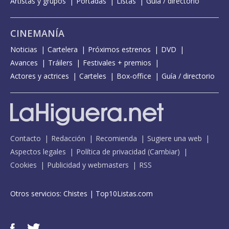
Artistas y grupos
Portadas
Listas
Guía / directorio
CINEMANÍA
Noticias
Cartelera
Próximos estrenos
DVD
Avances
Tráilers
Festivales + premios
Actores y actrices
Carteles
Box-office
Guía / directorio
Contacto
Redacción
Recomienda
Sugiere una web
Aspectos legales
Política de privacidad
(
Cambiar
)
Cookies
Publicidad y webmasters
RSS
Otros servicios:
Chistes
|
Top10Listas.com