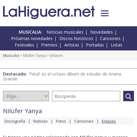
MUSICALIA:
Noticias musicales
Novedades
Próximas novedades
Discos históricos
Canciones
Festivales
Premios
Artistas
Portadas
Listas
Musicalia
>
Nilüfer Yanya
> Enlaces
Destacado:
'Petal' es el octavo álbum de estudio de Ariana
Grande
Nilüfer Yanya
Discografía
Noticias
Fotos
Canciones
Enlaces