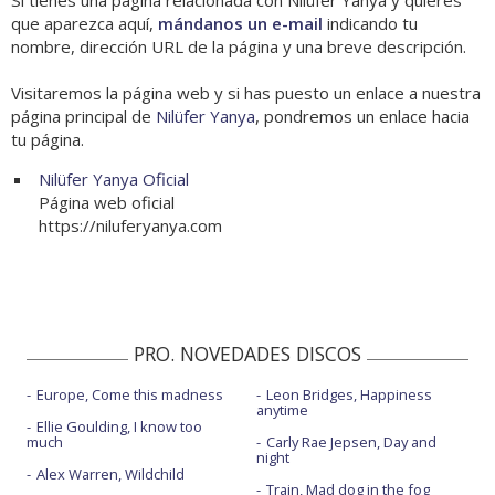
Si tienes una página relacionada con Nilüfer Yanya y quieres
que aparezca aquí,
mándanos un e-mail
indicando tu
nombre, dirección URL de la página y una breve descripción.
Visitaremos la página web y si has puesto un enlace a nuestra
página principal de
Nilüfer Yanya
, pondremos un enlace hacia
tu página.
Nilüfer Yanya Oficial
Página web oficial
https://niluferyanya.com
PRO. NOVEDADES DISCOS
Europe, Come this madness
Leon Bridges, Happiness
anytime
Ellie Goulding, I know too
much
Carly Rae Jepsen, Day and
night
Alex Warren, Wildchild
Train, Mad dog in the fog