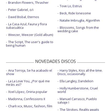
Brandon Flowers, Thrasher
Tove Lo, Estrus
Peter Gabriel, o/i
Beck, Ride lonesome
David Bisbal, Eternos
Natalie Imbruglia, Algorithm
La Casa Azul, Fauna y flora
subacuática
Blossoms, Songs from the
wedding cake
Weezer, Weezer (Gold album)
The Script, The user's guide to
being human
NOVEDADES DISCOS
Ana Torroja, Se ha acabado el
Harry Styles, Kiss all the time.
show
Disco, occasionally.
La La Love You, ¿Por qué me
Ella Langley, Dandelion
miráis así?
Holly Humberstone, Cruel
Xoel López, Oniria popular
world
Madonna, Confessions II
Manuel Carrasco, Pueblo
salvaje I
Charli xcx, Music, fashion, film
The Strokes, Reality awaits