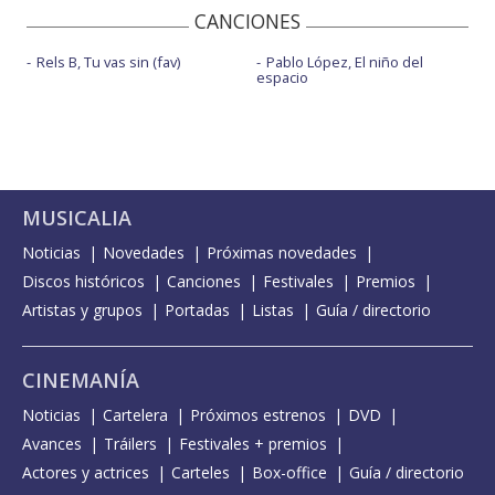
CANCIONES
Rels B, Tu vas sin (fav)
Pablo López, El niño del
espacio
MUSICALIA
Noticias
Novedades
Próximas novedades
Discos históricos
Canciones
Festivales
Premios
Artistas y grupos
Portadas
Listas
Guía / directorio
CINEMANÍA
Noticias
Cartelera
Próximos estrenos
DVD
Avances
Tráilers
Festivales + premios
Actores y actrices
Carteles
Box-office
Guía / directorio