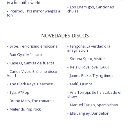
in a beautiful world
Los Enemigos, Canciones
Interpol, This mirror weighs a
chulas
ton
NOVEDADES DISCOS
Siloé, Terrorismo emocional
Fangoria, La verdad o la
imaginación
Bad Gyal, Más cara
Sienna Spiro, Visitor
Kase.O, Camisa de fuerza
Rels B: love love FLAKK
Carlos Vives, El último disco
Vol. 1
James Blake, Trying times
The Black Keys, Peaches!
Malú, Quince
Tyla, A*Pop
Ana Torroja, Se ha acabado el
show
Bruno Mars, The romantic
Manuel Turizo, Apambichao
Melendi, Pop rock
Ella Langley, Dandelion