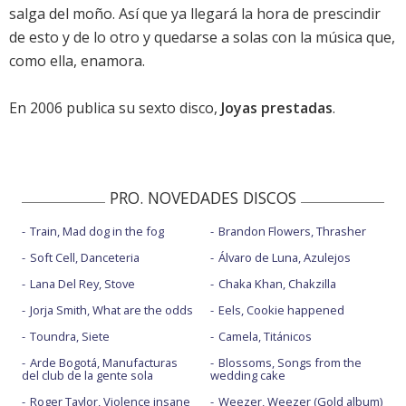
salga del moño. Así que ya llegará la hora de prescindir
de esto y de lo otro y quedarse a solas con la música que,
como ella, enamora.
En 2006 publica su sexto disco,
Joyas prestadas
.
PRO. NOVEDADES DISCOS
Train, Mad dog in the fog
Brandon Flowers, Thrasher
Soft Cell, Danceteria
Álvaro de Luna, Azulejos
Lana Del Rey, Stove
Chaka Khan, Chakzilla
Jorja Smith, What are the odds
Eels, Cookie happened
Toundra, Siete
Camela, Titánicos
Arde Bogotá, Manufacturas
Blossoms, Songs from the
del club de la gente sola
wedding cake
Roger Taylor, Violence insane
Weezer, Weezer (Gold album)