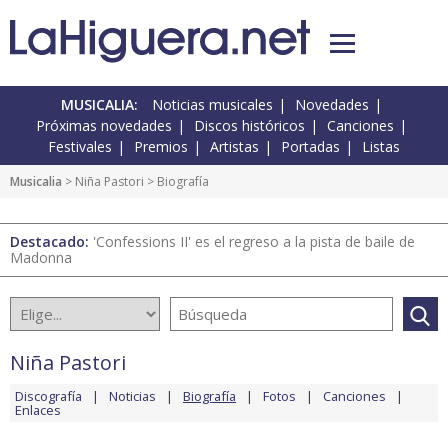
MUSICALIA:
Noticias musicales
Novedades
Próximas novedades
Discos históricos
Canciones
Festivales
Premios
Artistas
Portadas
Listas
Musicalia
>
Niña Pastori
> Biografía
Destacado:
'Confessions II' es el regreso a la pista de baile de
Madonna
Niña Pastori
Discografía
Noticias
Biografía
Fotos
Canciones
Enlaces