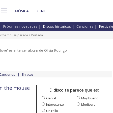
MÚSICA
CINE
Próximas novedades
Discos históricos
Canciones
Festival
 in the mouse parade
> Portada
 love' es el tercer álbum de Olivia Rodrigo
Canciones
Enlaces
 in the mouse
El disco te parece que es:
Genial
Muy bueno
Interesante
Mediocre
Un rollo