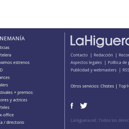
INEMANÍA
icias
telera
Contacto
Redacción
Reco
óximos estrenos
Aspectos legales
Política de
D
Publicidad y webmasters
RS
ances
ilers
Otros servicios:
Chistes
|
Top1
stivales + premios
ores y actrices
teles
x-office
LaHiguera.net. Todos los dere
a / directorio