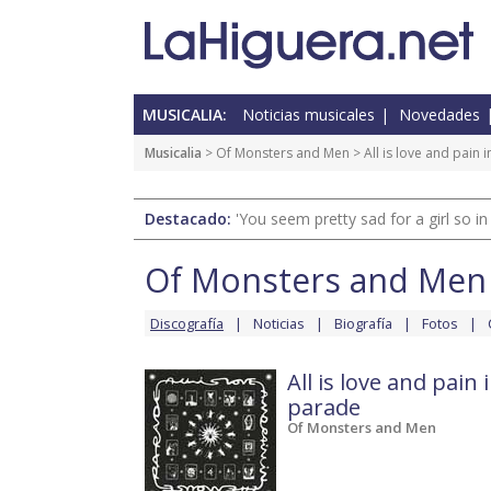
MUSICALIA:
Noticias musicales
Novedades
Musicalia
>
Of Monsters and Men
>
All is love and pain
Destacado:
'You seem pretty sad for a girl so in
Of Monsters and Men
Discografía
Noticias
Biografía
Fotos
All is love and pain
parade
Of Monsters and Men