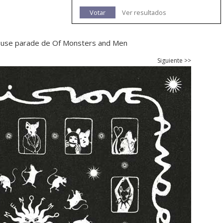
Votar
Ver resultados
e mouse parade de Of Monsters and Men
Siguiente >>