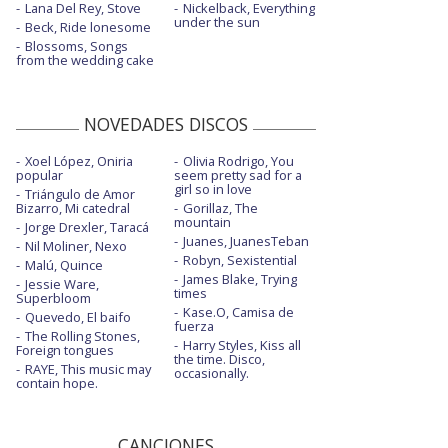
Lana Del Rey, Stove
Nickelback, Everything
under the sun
Beck, Ride lonesome
Blossoms, Songs
from the wedding cake
NOVEDADES DISCOS
Xoel López, Oniria
Olivia Rodrigo, You
popular
seem pretty sad for a
girl so in love
Triángulo de Amor
Bizarro, Mi catedral
Gorillaz, The
mountain
Jorge Drexler, Taracá
Juanes, JuanesTeban
Nil Moliner, Nexo
Robyn, Sexistential
Malú, Quince
James Blake, Trying
Jessie Ware,
times
Superbloom
Kase.O, Camisa de
Quevedo, El baifo
fuerza
The Rolling Stones,
Harry Styles, Kiss all
Foreign tongues
the time. Disco,
RAYE, This music may
occasionally.
contain hope.
CANCIONES