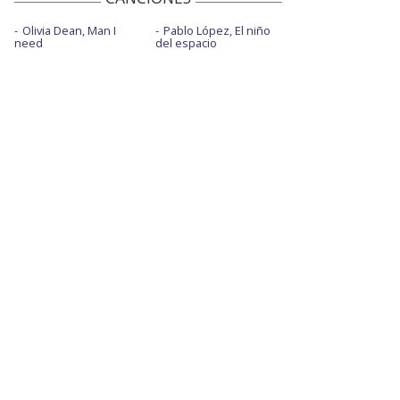
Olivia Dean, Man I
Pablo López, El niño
need
del espacio