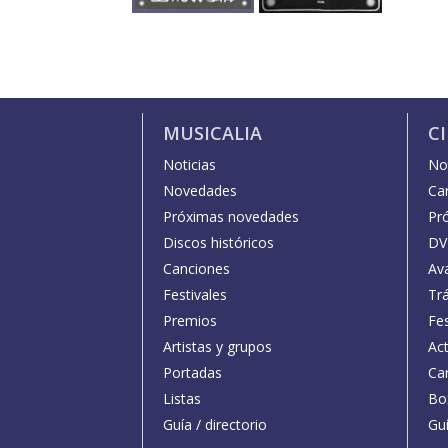
MUSICALIA
C
Noticias
Not
Novedades
Car
Próximas novedades
Pr
Discos históricos
DV
Canciones
Av
Festivales
Trá
Premios
Fe
Artistas y grupos
Act
Portadas
Car
Listas
Bo
Guía / directorio
Guí