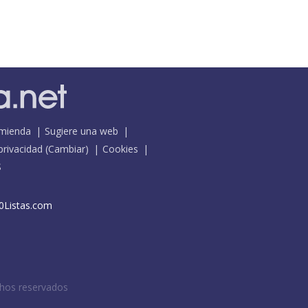
mienda
Sugiere una web
 privacidad
(
Cambiar
)
Cookies
S
0Listas.com
chos reservados