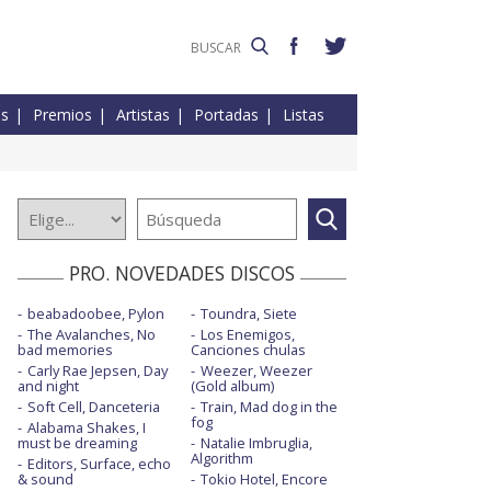
es
Premios
Artistas
Portadas
Listas
PRO. NOVEDADES DISCOS
beabadoobee, Pylon
Toundra, Siete
The Avalanches, No
Los Enemigos,
bad memories
Canciones chulas
Carly Rae Jepsen, Day
Weezer, Weezer
and night
(Gold album)
Soft Cell, Danceteria
Train, Mad dog in the
fog
Alabama Shakes, I
must be dreaming
Natalie Imbruglia,
Algorithm
Editors, Surface, echo
& sound
Tokio Hotel, Encore