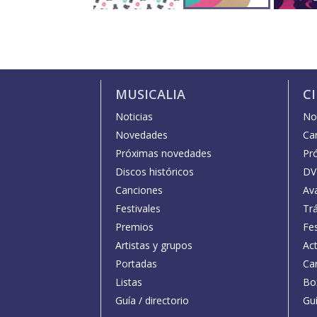
MUSICALIA
C
Noticias
Not
Novedades
Car
Próximas novedades
Pr
Discos históricos
DV
Canciones
Av
Festivales
Trá
Premios
Fe
Artistas y grupos
Act
Portadas
Car
Listas
Bo
Guía / directorio
Guí