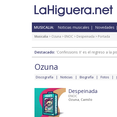
MUSICALIA:
Noticias musicales
Novedades
Musicalia
>
Ozuna
>
ENOC
>
Despeinada
> Portada
Destacado:
'Confessions II' es el regreso a la 
Ozuna
Discografía
Noticias
Biografía
Fotos
Despeinada
ENOC
Ozuna
,
Camilo