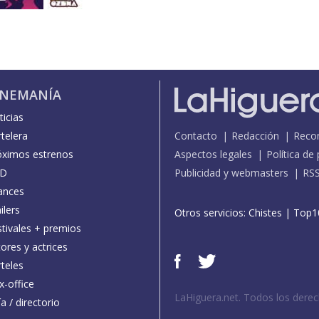
INEMANÍA
icias
telera
Contacto
Redacción
Reco
óximos estrenos
Aspectos legales
Política de
D
Publicidad y webmasters
RS
ances
ilers
Otros servicios:
Chistes
|
Top1
stivales + premios
ores y actrices
teles
x-office
LaHiguera.net. Todos los dere
a / directorio