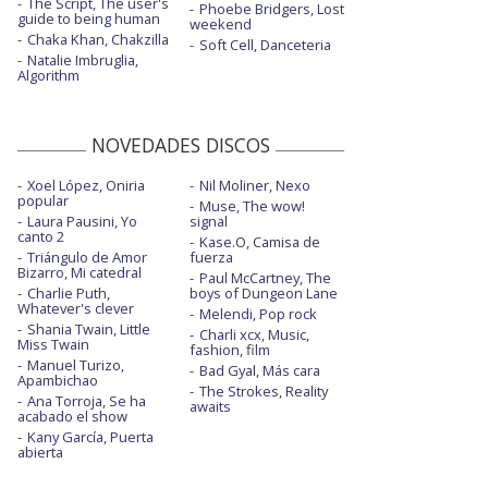
The Script, The user's
Phoebe Bridgers, Lost
guide to being human
weekend
Chaka Khan, Chakzilla
Soft Cell, Danceteria
Natalie Imbruglia,
Algorithm
NOVEDADES DISCOS
Xoel López, Oniria
Nil Moliner, Nexo
popular
Muse, The wow!
Laura Pausini, Yo
signal
canto 2
Kase.O, Camisa de
Triángulo de Amor
fuerza
Bizarro, Mi catedral
Paul McCartney, The
Charlie Puth,
boys of Dungeon Lane
Whatever's clever
Melendi, Pop rock
Shania Twain, Little
Charli xcx, Music,
Miss Twain
fashion, film
Manuel Turizo,
Bad Gyal, Más cara
Apambichao
The Strokes, Reality
Ana Torroja, Se ha
awaits
acabado el show
Kany García, Puerta
abierta