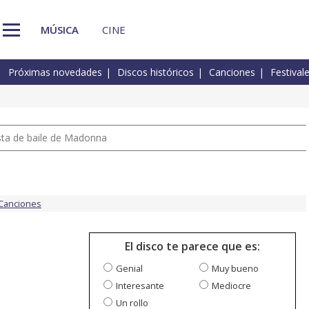
MÚSICA
CINE
Próximas novedades
Discos históricos
Canciones
Festival
pista de baile de Madonna
Canciones
El disco te parece que es:
Genial
Muy bueno
Interesante
Mediocre
Un rollo