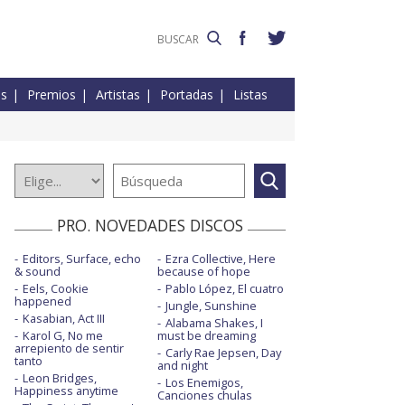
es
Premios
Artistas
Portadas
Listas
PRO. NOVEDADES DISCOS
Editors, Surface, echo
Ezra Collective, Here
& sound
because of hope
Eels, Cookie
Pablo López, El cuatro
happened
Jungle, Sunshine
Kasabian, Act III
Alabama Shakes, I
Karol G, No me
must be dreaming
arrepiento de sentir
Carly Rae Jepsen, Day
tanto
and night
Leon Bridges,
Los Enemigos,
Happiness anytime
Canciones chulas