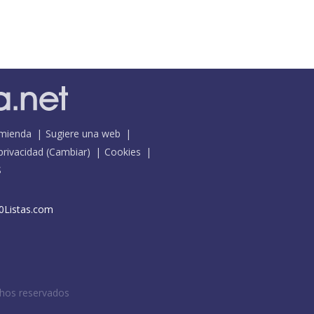
mienda
Sugiere una web
 privacidad
(
Cambiar
)
Cookies
S
0Listas.com
chos reservados