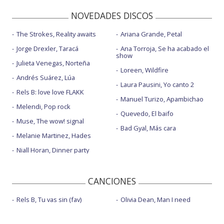
NOVEDADES DISCOS
The Strokes, Reality awaits
Ariana Grande, Petal
Jorge Drexler, Taracá
Ana Torroja, Se ha acabado el
show
Julieta Venegas, Norteña
Loreen, Wildfire
Andrés Suárez, Lúa
Laura Pausini, Yo canto 2
Rels B: love love FLAKK
Manuel Turizo, Apambichao
Melendi, Pop rock
Quevedo, El baifo
Muse, The wow! signal
Bad Gyal, Más cara
Melanie Martinez, Hades
Niall Horan, Dinner party
CANCIONES
Rels B, Tu vas sin (fav)
Olivia Dean, Man I need