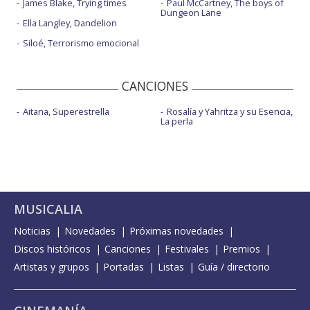
James Blake, Trying times
Paul McCartney, The boys of
Dungeon Lane
Ella Langley, Dandelion
Siloé, Terrorismo emocional
CANCIONES
Aitana, Superestrella
Rosalía y Yahritza y su Esencia,
La perla
MUSICALIA
Noticias
Novedades
Próximas novedades
Discos históricos
Canciones
Festivales
Premios
Artistas y grupos
Portadas
Listas
Guía / directorio