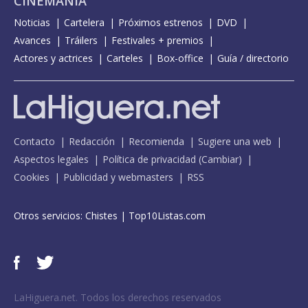
CINEMANÍA
Noticias
Cartelera
Próximos estrenos
DVD
Avances
Tráilers
Festivales + premios
Actores y actrices
Carteles
Box-office
Guía / directorio
Contacto
Redacción
Recomienda
Sugiere una web
Aspectos legales
Política de privacidad
(
Cambiar
)
Cookies
Publicidad y webmasters
RSS
Otros servicios:
Chistes
|
Top10Listas.com
LaHiguera.net. Todos los derechos reservados