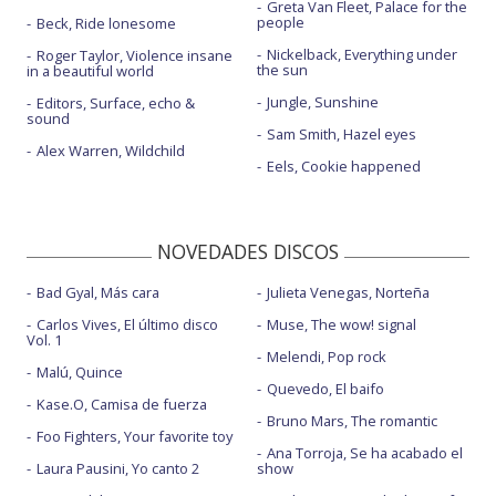
Greta Van Fleet, Palace for the
people
Beck, Ride lonesome
Nickelback, Everything under
Roger Taylor, Violence insane
the sun
in a beautiful world
Jungle, Sunshine
Editors, Surface, echo &
sound
Sam Smith, Hazel eyes
Alex Warren, Wildchild
Eels, Cookie happened
NOVEDADES DISCOS
Bad Gyal, Más cara
Julieta Venegas, Norteña
Carlos Vives, El último disco
Muse, The wow! signal
Vol. 1
Melendi, Pop rock
Malú, Quince
Quevedo, El baifo
Kase.O, Camisa de fuerza
Bruno Mars, The romantic
Foo Fighters, Your favorite toy
Ana Torroja, Se ha acabado el
Laura Pausini, Yo canto 2
show