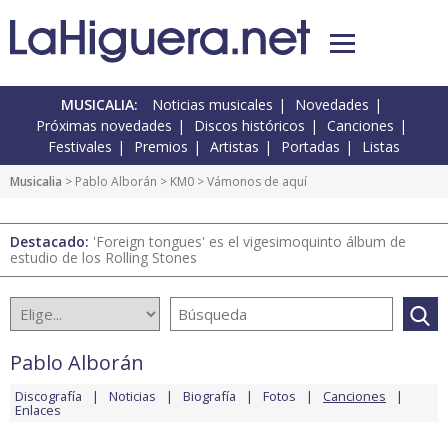
MUSICALIA:
Noticias musicales
Novedades
Próximas novedades
Discos históricos
Canciones
Festivales
Premios
Artistas
Portadas
Listas
Musicalia
>
Pablo Alborán
>
KM0
> Vámonos de aquí
Destacado:
'Foreign tongues' es el vigesimoquinto álbum de
estudio de los Rolling Stones
Pablo Alborán
Discografía
Noticias
Biografía
Fotos
Canciones
Enlaces