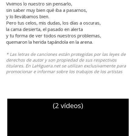
Vivimos lo nuestro sin pensarlo,
sin saber muy bien qué iba a pasarnos,
y lo llevábamos bien.
Pero tus celos, mis dudas, los días a oscuras,
la cama desierta, el pasado en alerta
y tu forma de ver todos nuestros problemas,
quemaron la herida tapándola en la arena.
* Las letras de canciones están protegidas por las leyes de
derechos de autor y son propiedad de sus respectivos
titulares. En LaHiguera.net se utilizan exclusivamente para
promocionar e informar sobre los trabajos de los artistas
(2 vídeos)