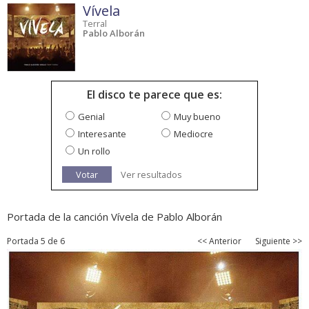
Vívela
Terral
Pablo Alborán
El disco te parece que es:
Genial
Muy bueno
Interesante
Mediocre
Un rollo
Votar
Ver resultados
Portada de la canción Vívela de Pablo Alborán
Portada 5 de 6
<< Anterior
Siguiente >>