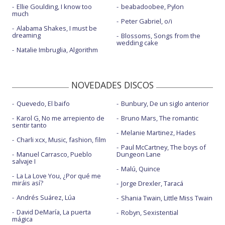
Ellie Goulding, I know too
beabadoobee, Pylon
much
Peter Gabriel, o/i
Alabama Shakes, I must be
dreaming
Blossoms, Songs from the
wedding cake
Natalie Imbruglia, Algorithm
NOVEDADES DISCOS
Quevedo, El baifo
Bunbury, De un siglo anterior
Karol G, No me arrepiento de
Bruno Mars, The romantic
sentir tanto
Melanie Martinez, Hades
Charli xcx, Music, fashion, film
Paul McCartney, The boys of
Manuel Carrasco, Pueblo
Dungeon Lane
salvaje I
Malú, Quince
La La Love You, ¿Por qué me
miráis así?
Jorge Drexler, Taracá
Andrés Suárez, Lúa
Shania Twain, Little Miss Twain
David DeMaría, La puerta
Robyn, Sexistential
mágica