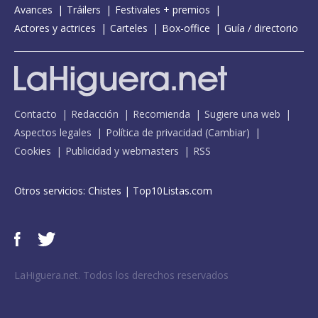
Avances
Tráilers
Festivales + premios
Actores y actrices
Carteles
Box-office
Guía / directorio
Contacto
Redacción
Recomienda
Sugiere una web
Aspectos legales
Política de privacidad
(
Cambiar
)
Cookies
Publicidad y webmasters
RSS
Otros servicios:
Chistes
|
Top10Listas.com
LaHiguera.net. Todos los derechos reservados