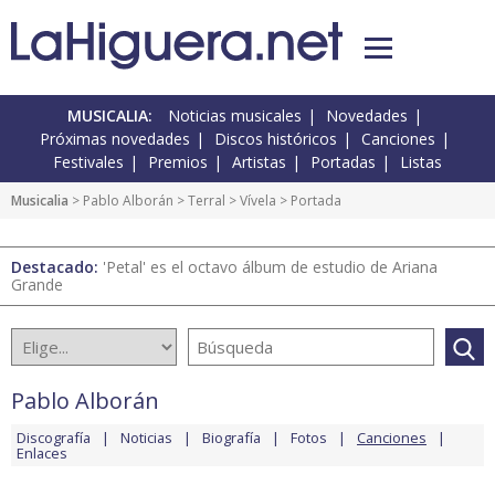
MUSICALIA:
Noticias musicales
Novedades
Próximas novedades
Discos históricos
Canciones
Festivales
Premios
Artistas
Portadas
Listas
Musicalia
>
Pablo Alborán
>
Terral
>
Vívela
> Portada
Destacado:
'Petal' es el octavo álbum de estudio de Ariana
Grande
Pablo Alborán
Discografía
Noticias
Biografía
Fotos
Canciones
Enlaces