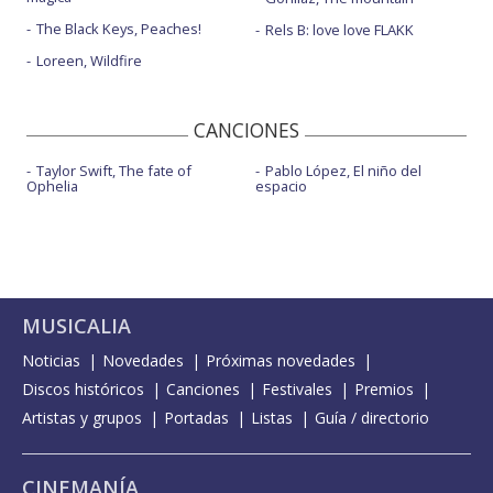
The Black Keys, Peaches!
Rels B: love love FLAKK
Loreen, Wildfire
CANCIONES
Taylor Swift, The fate of
Pablo López, El niño del
Ophelia
espacio
MUSICALIA
Noticias
Novedades
Próximas novedades
Discos históricos
Canciones
Festivales
Premios
Artistas y grupos
Portadas
Listas
Guía / directorio
CINEMANÍA