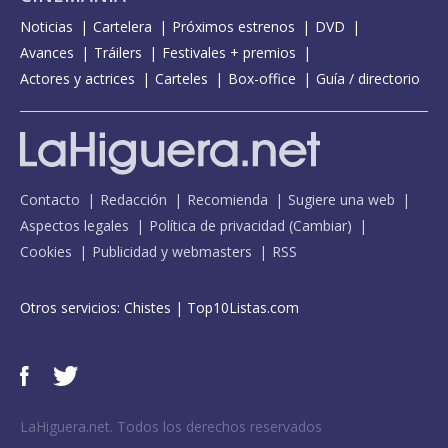
Noticias
Cartelera
Próximos estrenos
DVD
Avances
Tráilers
Festivales + premios
Actores y actrices
Carteles
Box-office
Guía / directorio
Contacto
Redacción
Recomienda
Sugiere una web
Aspectos legales
Política de privacidad
(
Cambiar
)
Cookies
Publicidad y webmasters
RSS
Otros servicios:
Chistes
|
Top10Listas.com
LaHiguera.net. Todos los derechos reservados