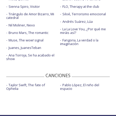
Sienna Spiro, Visitor
FLO, Therapy at the club
Triángulo de Amor Bizarro, Mi
Siloé, Terrorismo emocional
catedral
Andrés Suárez, Lúa
Nil Moliner, Nexo
La La Love You, ¿Por qué me
Bruno Mars, The romantic
miráis así?
Muse, The wow! signal
Fangoria, La verdad o la
imaginación
Juanes, JuanesTeban
Ana Torroja, Se ha acabado el
show
CANCIONES
Taylor Swift, The fate of
Pablo López, El niño del
Ophelia
espacio