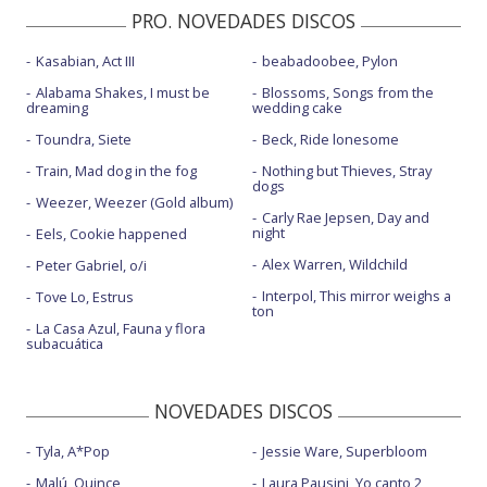
PRO. NOVEDADES DISCOS
Kasabian, Act III
beabadoobee, Pylon
Alabama Shakes, I must be
Blossoms, Songs from the
dreaming
wedding cake
Toundra, Siete
Beck, Ride lonesome
Train, Mad dog in the fog
Nothing but Thieves, Stray
dogs
Weezer, Weezer (Gold album)
Carly Rae Jepsen, Day and
night
Eels, Cookie happened
Alex Warren, Wildchild
Peter Gabriel, o/i
Interpol, This mirror weighs a
Tove Lo, Estrus
ton
La Casa Azul, Fauna y flora
subacuática
NOVEDADES DISCOS
Tyla, A*Pop
Jessie Ware, Superbloom
Malú, Quince
Laura Pausini, Yo canto 2