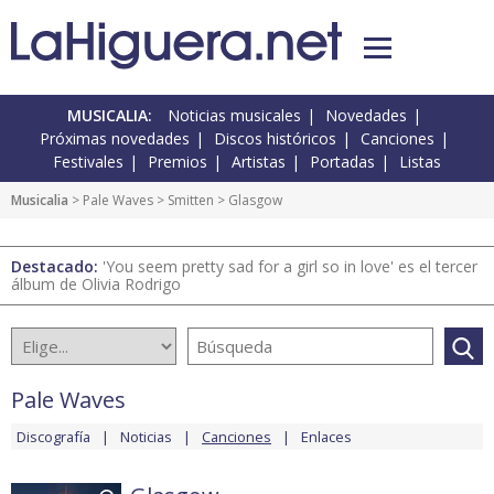
MUSICALIA:
Noticias musicales
Novedades
Próximas novedades
Discos históricos
Canciones
Festivales
Premios
Artistas
Portadas
Listas
Musicalia
>
Pale Waves
>
Smitten
> Glasgow
Destacado:
'You seem pretty sad for a girl so in love' es el tercer
álbum de Olivia Rodrigo
Pale Waves
Discografía
Noticias
Canciones
Enlaces