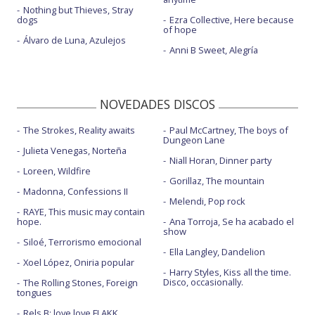
Nothing but Thieves, Stray
dogs
Ezra Collective, Here because
of hope
Álvaro de Luna, Azulejos
Anni B Sweet, Alegría
NOVEDADES DISCOS
The Strokes, Reality awaits
Paul McCartney, The boys of
Dungeon Lane
Julieta Venegas, Norteña
Niall Horan, Dinner party
Loreen, Wildfire
Gorillaz, The mountain
Madonna, Confessions II
Melendi, Pop rock
RAYE, This music may contain
hope.
Ana Torroja, Se ha acabado el
show
Siloé, Terrorismo emocional
Ella Langley, Dandelion
Xoel López, Oniria popular
Harry Styles, Kiss all the time.
Disco, occasionally.
The Rolling Stones, Foreign
tongues
Rels B: love love FLAKK