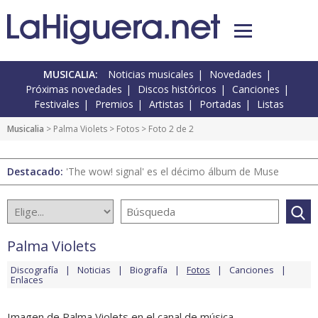
MUSICALIA:
Noticias musicales
Novedades
Próximas novedades
Discos históricos
Canciones
Festivales
Premios
Artistas
Portadas
Listas
Musicalia
>
Palma Violets
>
Fotos
> Foto 2 de 2
Destacado:
'The wow! signal' es el décimo álbum de Muse
Palma Violets
Discografía
Noticias
Biografía
Fotos
Canciones
Enlaces
Imagen de Palma Violets en el canal de música.