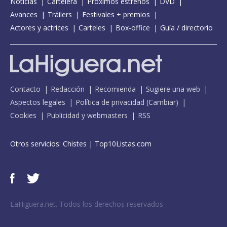
Noticias
Cartelera
Próximos estrenos
DVD
Avances
Tráilers
Festivales + premios
Actores y actrices
Carteles
Box-office
Guía / directorio
Contacto
Redacción
Recomienda
Sugiere una web
Aspectos legales
Política de privacidad
(
Cambiar
)
Cookies
Publicidad y webmasters
RSS
Otros servicios:
Chistes
|
Top10Listas.com
LaHiguera.net. Todos los derechos reservados