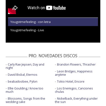
Yougotmefeeling - con letra
Yougotmefeeling - Live
PRO. NOVEDADES DISCOS
Carly Rae Jepsen, Day and
Brandon Flowers, Thrasher
night
Leon Bridges, Happiness
David Bisbal, Eternos
anytime
beabadoobee, Pylon
Tokio Hotel, Encore
Ellie Goulding, I know too
Los Enemigos, Canciones
much
chulas
Blossoms, Songs from the
Nickelback, Everything under
wedding cake
the sun