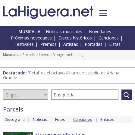
MUSICALIA:
Noticias musicales
Novedades
Próximas novedades
Discos históricos
Canciones
Festivales
Premios
Artistas
Portadas
Listas
Musicalia
>
Parcels
>
Loved
> Yougotmefeeling
Destacado:
'Petal' es el octavo álbum de estudio de Ariana
Grande
Parcels
Discografía
Noticias
Fotos
Canciones
Enlaces