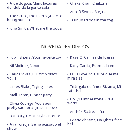
Arde Bogotá, Manufacturas
Chaka Khan, Chakzilla
del club de la gente sola
Anni B Sweet, Alegría
The Script, The user's guide to
being human
Train, Mad dog in the fog
Jorja Smith, What are the odds
NOVEDADES DISCOS
Foo Fighters, Your favorite toy
Kase.O, Camisa de fuerza
Nil Moliner, Nexo
Kany García, Puerta abierta
Carlos Vives, El último disco
La La Love You, ¿Por qué me
Vol. 1
miráis así?
James Blake, Trying times
Triángulo de Amor Bizarro, Mi
catedral
Niall Horan, Dinner party
Holly Humberstone, Cruel
world
Olivia Rodrigo, You seem
pretty sad for a girl so in love
Andrés Suárez, Lúa
Bunbury, De un siglo anterior
Gracie Abrams, Daughter from
hell
Ana Torroja, Se ha acabado el
show