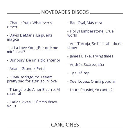
NOVEDADES DISCOS
Charlie Puth, Whatever's
Bad Gyal, Más cara
clever
Holly Humberstone, Cruel
David DeMaría, La puerta
world
mágica
Ana Torroja, Se ha acabado el
La La Love You, ¿Por qué me
show
miráis así?
James Blake, Trying times
Bunbury, De un siglo anterior
Andrés Suárez, Lúa
Ariana Grande, Petal
Tyla, A*Pop
Olivia Rodrigo, You seem
pretty sad for a girl so in love
Xoel López, Oniria popular
Triángulo de Amor Bizarro, Mi
Laura Pausini, Yo canto 2
catedral
Carlos Vives, El último disco
Vol. 1
CANCIONES