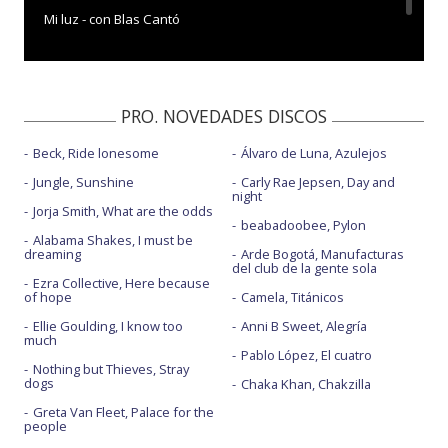
Mi luz - con Blas Cantó
PRO. NOVEDADES DISCOS
Beck, Ride lonesome
Álvaro de Luna, Azulejos
Jungle, Sunshine
Carly Rae Jepsen, Day and
night
Jorja Smith, What are the odds
beabadoobee, Pylon
Alabama Shakes, I must be
dreaming
Arde Bogotá, Manufacturas
del club de la gente sola
Ezra Collective, Here because
of hope
Camela, Titánicos
Ellie Goulding, I know too
Anni B Sweet, Alegría
much
Pablo López, El cuatro
Nothing but Thieves, Stray
dogs
Chaka Khan, Chakzilla
Greta Van Fleet, Palace for the
people