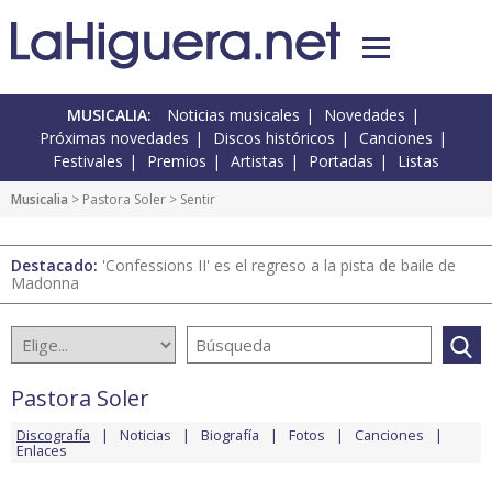
MUSICALIA:
Noticias musicales
Novedades
Próximas novedades
Discos históricos
Canciones
Festivales
Premios
Artistas
Portadas
Listas
Musicalia
>
Pastora Soler
> Sentir
Destacado:
'Confessions II' es el regreso a la pista de baile de
Madonna
Pastora Soler
Discografía
Noticias
Biografía
Fotos
Canciones
Enlaces