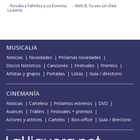
Rosalía y Yahritza y su Esencia,
Rels B, Tu vas sin (fav)
La perla
MUSICALIA
Noticias
Novedades
Próximas novedades
Discos históricos
Canciones
Festivales
Premios
Artistas y grupos
Portadas
Listas
Guía / directorio
CINEMANÍA
Noticias
Cartelera
Próximos estrenos
DVD
Avances
Tráilers
Festivales + premios
Actores y actrices
Carteles
Box-office
Guía / directorio