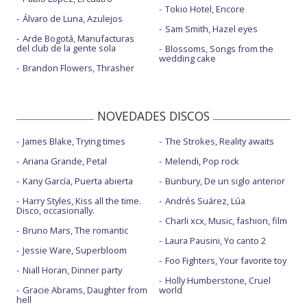
Tokio Hotel, Encore
Álvaro de Luna, Azulejos
Sam Smith, Hazel eyes
Arde Bogotá, Manufacturas
del club de la gente sola
Blossoms, Songs from the
wedding cake
Brandon Flowers, Thrasher
NOVEDADES DISCOS
James Blake, Trying times
The Strokes, Reality awaits
Ariana Grande, Petal
Melendi, Pop rock
Kany García, Puerta abierta
Bunbury, De un siglo anterior
Harry Styles, Kiss all the time.
Andrés Suárez, Lúa
Disco, occasionally.
Charli xcx, Music, fashion, film
Bruno Mars, The romantic
Laura Pausini, Yo canto 2
Jessie Ware, Superbloom
Foo Fighters, Your favorite toy
Niall Horan, Dinner party
Holly Humberstone, Cruel
Gracie Abrams, Daughter from
world
hell