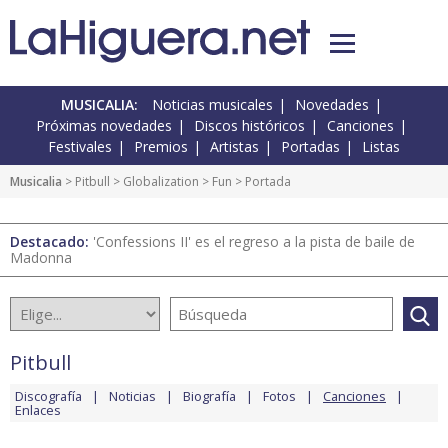
MUSICALIA:
Noticias musicales
Novedades
Próximas novedades
Discos históricos
Canciones
Festivales
Premios
Artistas
Portadas
Listas
Musicalia
>
Pitbull
>
Globalization
>
Fun
> Portada
Destacado:
'Confessions II' es el regreso a la pista de baile de
Madonna
Pitbull
Discografía
Noticias
Biografía
Fotos
Canciones
Enlaces