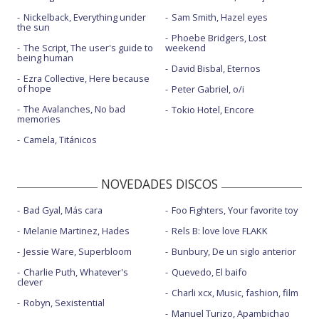
Nickelback, Everything under
Sam Smith, Hazel eyes
the sun
Phoebe Bridgers, Lost
The Script, The user's guide to
weekend
being human
David Bisbal, Eternos
Ezra Collective, Here because
of hope
Peter Gabriel, o/i
The Avalanches, No bad
Tokio Hotel, Encore
memories
Camela, Titánicos
NOVEDADES DISCOS
Bad Gyal, Más cara
Foo Fighters, Your favorite toy
Melanie Martinez, Hades
Rels B: love love FLAKK
Jessie Ware, Superbloom
Bunbury, De un siglo anterior
Charlie Puth, Whatever's
Quevedo, El baifo
clever
Charli xcx, Music, fashion, film
Robyn, Sexistential
Manuel Turizo, Apambichao