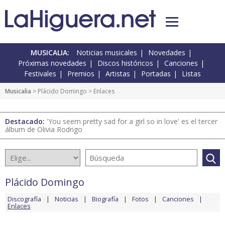
MUSICALIA:
Noticias musicales
Novedades
Próximas novedades
Discos históricos
Canciones
Festivales
Premios
Artistas
Portadas
Listas
Musicalia
>
Plácido Domingo
> Enlaces
Destacado:
'You seem pretty sad for a girl so in love' es el tercer
álbum de Olivia Rodrigo
Plácido Domingo
Discografía
Noticias
Biografía
Fotos
Canciones
Enlaces