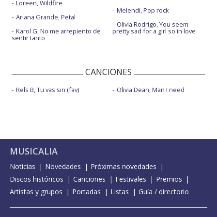
Loreen, Wildfire
Melendi, Pop rock
Ariana Grande, Petal
Olivia Rodrigo, You seem
Karol G, No me arrepiento de
pretty sad for a girl so in love
sentir tanto
CANCIONES
Rels B, Tu vas sin (fav)
Olivia Dean, Man I need
MUSICALIA
Noticias
Novedades
Próximas novedades
Discos históricos
Canciones
Festivales
Premios
Artistas y grupos
Portadas
Listas
Guía / directorio