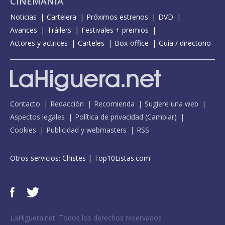
CINEMANÍA
Noticias
Cartelera
Próximos estrenos
DVD
Avances
Tráilers
Festivales + premios
Actores y actrices
Carteles
Box-office
Guía / directorio
Contacto
Redacción
Recomienda
Sugiere una web
Aspectos legales
Política de privacidad
(
Cambiar
)
Cookies
Publicidad y webmasters
RSS
Otros servicios:
Chistes
|
Top10Listas.com
LaHiguera.net. Todos los derechos reservados