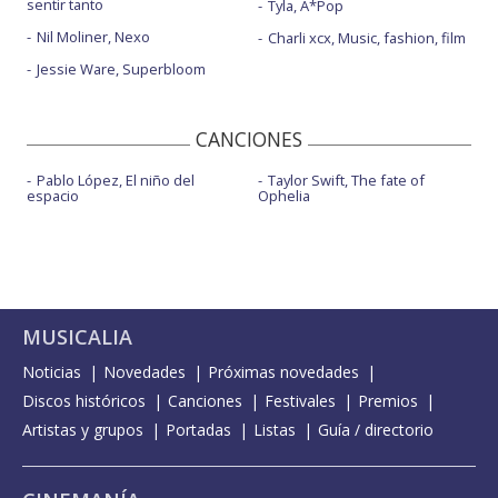
sentir tanto
Tyla, A*Pop
Nil Moliner, Nexo
Charli xcx, Music, fashion, film
Jessie Ware, Superbloom
CANCIONES
Pablo López, El niño del
Taylor Swift, The fate of
espacio
Ophelia
MUSICALIA
Noticias
Novedades
Próximas novedades
Discos históricos
Canciones
Festivales
Premios
Artistas y grupos
Portadas
Listas
Guía / directorio