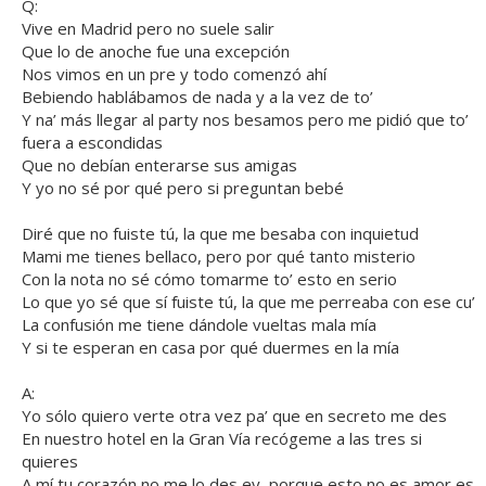
Q:
Vive en Madrid pero no suele salir
Que lo de anoche fue una excepción
Nos vimos en un pre y todo comenzó ahí
Bebiendo hablábamos de nada y a la vez de to’
Y na’ más llegar al party nos besamos pero me pidió que to’
fuera a escondidas
Que no debían enterarse sus amigas
Y yo no sé por qué pero si preguntan bebé
Diré que no fuiste tú, la que me besaba con inquietud
Mami me tienes bellaco, pero por qué tanto misterio
Con la nota no sé cómo tomarme to’ esto en serio
Lo que yo sé que sí fuiste tú, la que me perreaba con ese cu’
La confusión me tiene dándole vueltas mala mía
Y si te esperan en casa por qué duermes en la mía
A:
Yo sólo quiero verte otra vez pa’ que en secreto me des
En nuestro hotel en la Gran Vía recógeme a las tres si
quieres
A mí tu corazón no me lo des ey, porque esto no es amor es