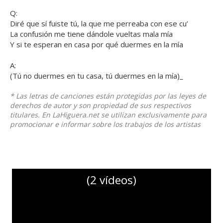
Q:
Diré que sí fuiste tú, la que me perreaba con ese cu’
La confusión me tiene dándole vueltas mala mía
Y si te esperan en casa por qué duermes en la mía
A:
(Tú no duermes en tu casa, tú duermes en la mía)_
* Las letras de canciones están protegidas por las leyes de
derechos de autor y son propiedad de sus respectivos
titulares. En LaHiguera.net se utilizan exclusivamente para
promocionar e informar sobre los trabajos de los artistas
(2 vídeos)