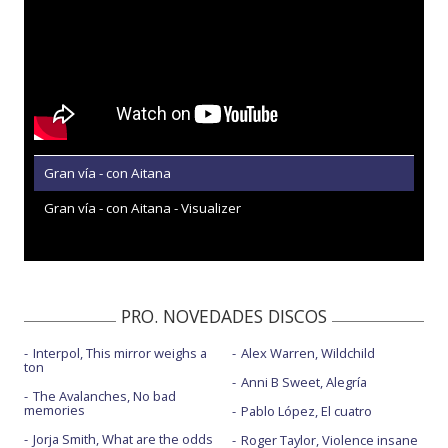
Gran vía - con Aitana
Gran vía - con Aitana - Visualizer
PRO. NOVEDADES DISCOS
Interpol, This mirror weighs a
Alex Warren, Wildchild
ton
Anni B Sweet, Alegría
The Avalanches, No bad
memories
Pablo López, El cuatro
Jorja Smith, What are the odds
Roger Taylor, Violence insane