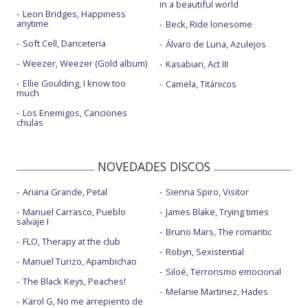
in a beautiful world
Leon Bridges, Happiness
anytime
Beck, Ride lonesome
Soft Cell, Danceteria
Álvaro de Luna, Azulejos
Weezer, Weezer (Gold album)
Kasabian, Act III
Ellie Goulding, I know too
Camela, Titánicos
much
Los Enemigos, Canciones
chulas
NOVEDADES DISCOS
Ariana Grande, Petal
Sienna Spiro, Visitor
Manuel Carrasco, Pueblo
James Blake, Trying times
salvaje I
Bruno Mars, The romantic
FLO, Therapy at the club
Robyn, Sexistential
Manuel Turizo, Apambichao
Siloé, Terrorismo emocional
The Black Keys, Peaches!
Melanie Martinez, Hades
Karol G, No me arrepiento de