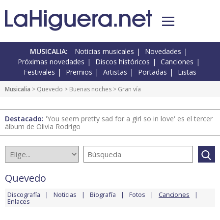
MUSICALIA:
Noticias musicales
Novedades
Próximas novedades
Discos históricos
Canciones
Festivales
Premios
Artistas
Portadas
Listas
Musicalia
>
Quevedo
>
Buenas noches
> Gran vía
Destacado:
'You seem pretty sad for a girl so in love' es el tercer
álbum de Olivia Rodrigo
Quevedo
Discografía
Noticias
Biografía
Fotos
Canciones
Enlaces