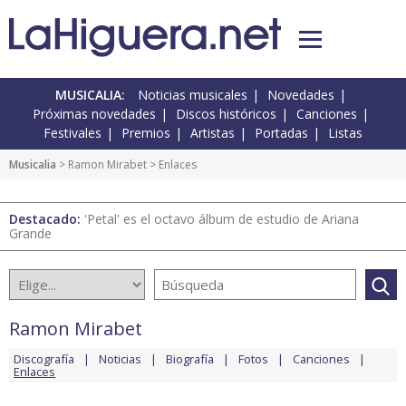
MUSICALIA:
Noticias musicales
Novedades
Próximas novedades
Discos históricos
Canciones
Festivales
Premios
Artistas
Portadas
Listas
Musicalia
>
Ramon Mirabet
> Enlaces
Destacado:
'Petal' es el octavo álbum de estudio de Ariana
Grande
Ramon Mirabet
Discografía
Noticias
Biografía
Fotos
Canciones
Enlaces