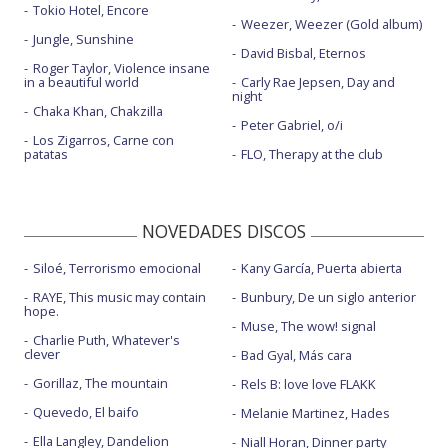
Tokio Hotel, Encore
Weezer, Weezer (Gold album)
Jungle, Sunshine
David Bisbal, Eternos
Roger Taylor, Violence insane
in a beautiful world
Carly Rae Jepsen, Day and
night
Chaka Khan, Chakzilla
Peter Gabriel, o/i
Los Zigarros, Carne con
patatas
FLO, Therapy at the club
NOVEDADES DISCOS
Siloé, Terrorismo emocional
Kany García, Puerta abierta
RAYE, This music may contain
Bunbury, De un siglo anterior
hope.
Muse, The wow! signal
Charlie Puth, Whatever's
clever
Bad Gyal, Más cara
Gorillaz, The mountain
Rels B: love love FLAKK
Quevedo, El baifo
Melanie Martinez, Hades
Ella Langley, Dandelion
Niall Horan, Dinner party