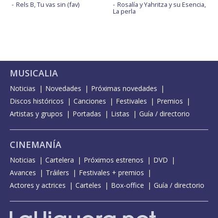
Rels B, Tu vas sin (fav)
Rosalía y Yahritza y su Esencia,
La perla
MUSICALIA
Noticias
Novedades
Próximas novedades
Discos históricos
Canciones
Festivales
Premios
Artistas y grupos
Portadas
Listas
Guía / directorio
CINEMANÍA
Noticias
Cartelera
Próximos estrenos
DVD
Avances
Tráilers
Festivales + premios
Actores y actrices
Carteles
Box-office
Guía / directorio