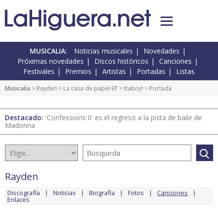
MUSICALIA:
Noticias musicales
Novedades
Próximas novedades
Discos históricos
Canciones
Festivales
Premios
Artistas
Portadas
Listas
Musicalia
>
Rayden
>
La casa de papel EP
>
Itaboy!
> Portada
Destacado:
'Confessions II' es el regreso a la pista de baile de
Madonna
Rayden
Discografía
Noticias
Biografía
Fotos
Canciones
Enlaces