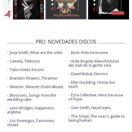
PRO. NOVEDADES DISCOS
Jorja Smith, What are the odds
Beck, Ride lonesome
Camela, Titánicos
Arde Bogotá, Manufacturas
del club de la gente sola
Tokio Hotel, Encore
David Bisbal, Eternos
Brandon Flowers, Thrasher
Ellie Goulding, I know too
much
Weezer, Weezer (Gold album)
Ezra Collective, Here because
Blossoms, Songs from the
of hope
wedding cake
Sam Smith, Hazel eyes
Leon Bridges, Happiness
anytime
The Script, The user's guide to
being human
Los Enemigos, Canciones
chulas