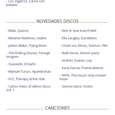
Los Zigarros, Carne con
patatas
NOVEDADES DISCOS
Malú, Quince
Rels B: love love FLAKK
Melanie Martinez, Hades
Ella Langley, Dandelion
James Blake, Trying times
Charli xcx, Music, fashion, film
The Rolling Stones, Foreign
Niall Horan, Dinner party
tongues
Andrés Suárez, Lúa
Quevedo, El baifo
Kany García, Puerta abierta
Manuel Turizo, Apambichao
RAYE, This music may contain
FLO, Therapy at the club
hope.
Carlos Vives, El último disco
Sienna Spiro, Visitor
Vol. 1
CANCIONES