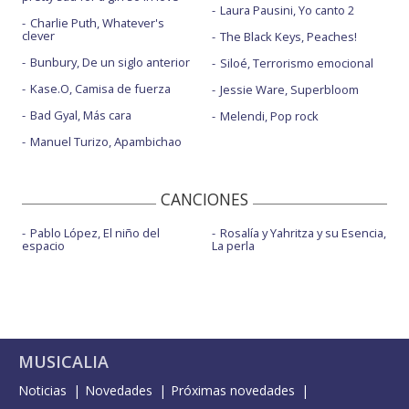
Laura Pausini, Yo canto 2
Charlie Puth, Whatever's
clever
The Black Keys, Peaches!
Bunbury, De un siglo anterior
Siloé, Terrorismo emocional
Kase.O, Camisa de fuerza
Jessie Ware, Superbloom
Bad Gyal, Más cara
Melendi, Pop rock
Manuel Turizo, Apambichao
CANCIONES
Pablo López, El niño del
Rosalía y Yahritza y su Esencia,
espacio
La perla
MUSICALIA
Noticias
Novedades
Próximas novedades