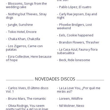
Blossoms, Songs from the
wedding cake
Pablo López, El cuatro
Nothing but Thieves, Stray
Carly Rae Jepsen, Day and
dogs
night
Jungle, Sunshine
Phoebe Bridgers, Lost
weekend
Tokio Hotel, Encore
Eels, Cookie happened
Chaka Khan, Chakzilla
Brandon Flowers, Thrasher
Los Zigarros, Carne con
patatas
La Casa Azul, Fauna y flora
subacuática
Ezra Collective, Here because
of hope
Beck, Ride lonesome
NOVEDADES DISCOS
Carlos Vives, El último disco
La La Love You, ¿Por qué me
Vol. 1
miráis así?
Bruno Mars, The romantic
Loreen, Wildfire
Olivia Rodrigo, You seem
Nil Moliner, Nexo
pretty sad for a girl so in love