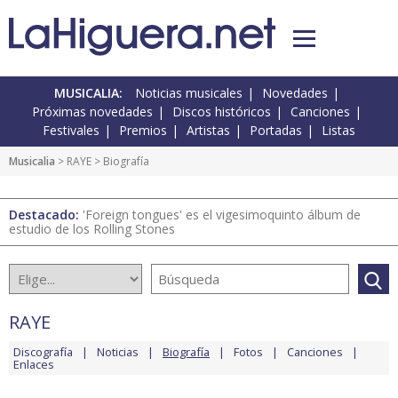
MUSICALIA:
Noticias musicales
Novedades
Próximas novedades
Discos históricos
Canciones
Festivales
Premios
Artistas
Portadas
Listas
Musicalia
>
RAYE
> Biografía
Destacado:
'Foreign tongues' es el vigesimoquinto álbum de
estudio de los Rolling Stones
RAYE
Discografía
Noticias
Biografía
Fotos
Canciones
Enlaces