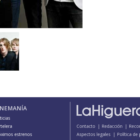
INEMANÍA
icias
telera
Contacto
Redacción
Reco
óximos estrenos
Aspectos legales
Política de