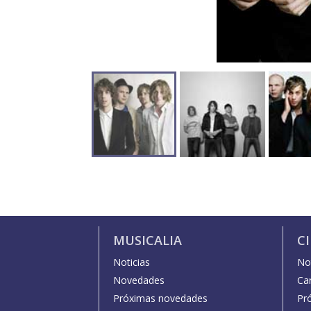
MUSICALIA
C
Noticias
Not
Novedades
Car
Próximas novedades
Pr