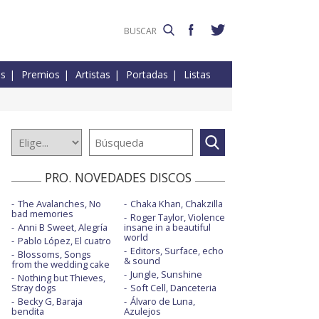
es
Premios
Artistas
Portadas
Listas
PRO. NOVEDADES DISCOS
The Avalanches, No
Chaka Khan, Chakzilla
bad memories
Roger Taylor, Violence
Anni B Sweet, Alegría
insane in a beautiful
world
Pablo López, El cuatro
Editors, Surface, echo
Blossoms, Songs
& sound
from the wedding cake
Jungle, Sunshine
Nothing but Thieves,
Stray dogs
Soft Cell, Danceteria
Becky G, Baraja
Álvaro de Luna,
bendita
Azulejos