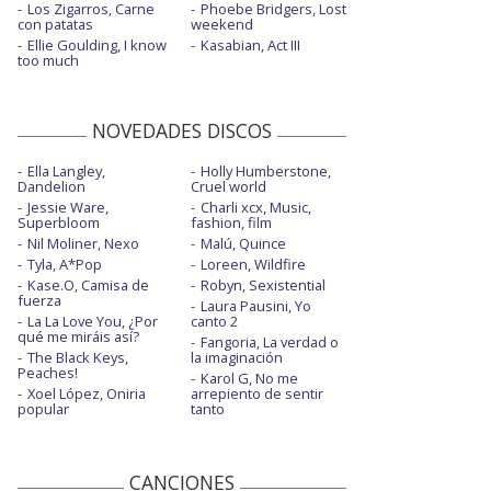
Los Zigarros, Carne
Phoebe Bridgers, Lost
con patatas
weekend
Ellie Goulding, I know
Kasabian, Act III
too much
NOVEDADES DISCOS
Ella Langley,
Holly Humberstone,
Dandelion
Cruel world
Jessie Ware,
Charli xcx, Music,
Superbloom
fashion, film
Nil Moliner, Nexo
Malú, Quince
Tyla, A*Pop
Loreen, Wildfire
Kase.O, Camisa de
Robyn, Sexistential
fuerza
Laura Pausini, Yo
La La Love You, ¿Por
canto 2
qué me miráis así?
Fangoria, La verdad o
The Black Keys,
la imaginación
Peaches!
Karol G, No me
Xoel López, Oniria
arrepiento de sentir
popular
tanto
CANCIONES