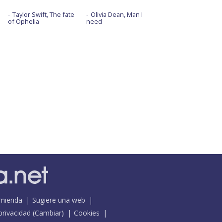
Taylor Swift, The fate
Olivia Dean, Man I
of Ophelia
need
mienda
Sugiere una web
 privacidad
(
Cambiar
)
Cookies