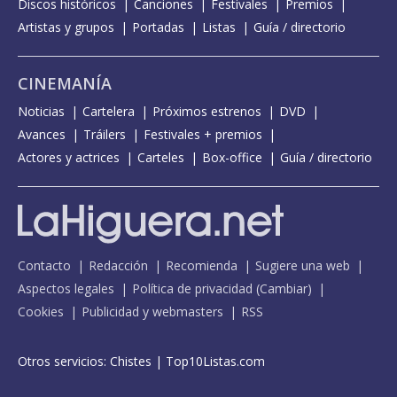
Discos históricos
Canciones
Festivales
Premios
Artistas y grupos
Portadas
Listas
Guía / directorio
CINEMANÍA
Noticias
Cartelera
Próximos estrenos
DVD
Avances
Tráilers
Festivales + premios
Actores y actrices
Carteles
Box-office
Guía / directorio
Contacto
Redacción
Recomienda
Sugiere una web
Aspectos legales
Política de privacidad
(
Cambiar
)
Cookies
Publicidad y webmasters
RSS
Otros servicios:
Chistes
|
Top10Listas.com