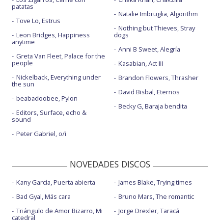
patatas
Natalie Imbruglia, Algorithm
Tove Lo, Estrus
Nothing but Thieves, Stray
Leon Bridges, Happiness
dogs
anytime
Anni B Sweet, Alegría
Greta Van Fleet, Palace for the
people
Kasabian, Act III
Nickelback, Everything under
Brandon Flowers, Thrasher
the sun
David Bisbal, Eternos
beabadoobee, Pylon
Becky G, Baraja bendita
Editors, Surface, echo &
sound
Peter Gabriel, o/i
NOVEDADES DISCOS
Kany García, Puerta abierta
James Blake, Trying times
Bad Gyal, Más cara
Bruno Mars, The romantic
Triángulo de Amor Bizarro, Mi
Jorge Drexler, Taracá
catedral