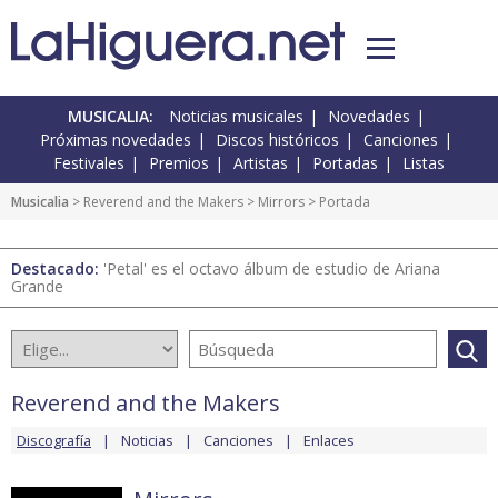
MUSICALIA:
Noticias musicales
Novedades
Próximas novedades
Discos históricos
Canciones
Festivales
Premios
Artistas
Portadas
Listas
Musicalia
>
Reverend and the Makers
>
Mirrors
> Portada
Destacado:
'Petal' es el octavo álbum de estudio de Ariana
Grande
Reverend and the Makers
Discografía
Noticias
Canciones
Enlaces