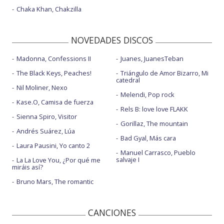
Chaka Khan, Chakzilla
NOVEDADES DISCOS
Madonna, Confessions II
Juanes, JuanesTeban
The Black Keys, Peaches!
Triángulo de Amor Bizarro, Mi
catedral
Nil Moliner, Nexo
Melendi, Pop rock
Kase.O, Camisa de fuerza
Rels B: love love FLAKK
Sienna Spiro, Visitor
Gorillaz, The mountain
Andrés Suárez, Lúa
Bad Gyal, Más cara
Laura Pausini, Yo canto 2
Manuel Carrasco, Pueblo
salvaje I
La La Love You, ¿Por qué me
miráis así?
Bruno Mars, The romantic
CANCIONES