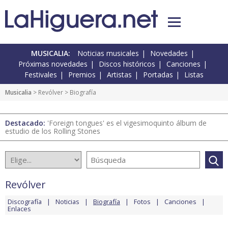
MUSICALIA:
Noticias musicales
Novedades
Próximas novedades
Discos históricos
Canciones
Festivales
Premios
Artistas
Portadas
Listas
Musicalia
>
Revólver
> Biografía
Destacado:
'Foreign tongues' es el vigesimoquinto álbum de
estudio de los Rolling Stones
Revólver
Discografía
Noticias
Biografía
Fotos
Canciones
Enlaces