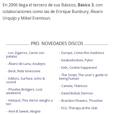
En 2006 llega el tercero de sus Básicos,
Básico 3
, con
colaboraciones como las de Enrique Bunbury, Álvaro
Urquijo y Mikel Erentxun.
PRO. NOVEDADES DISCOS
Los Zigarros, Carne con
Europe, Come this madness
patatas
beabadoobee, Pylon
Álvaro de Luna, Azulejos
Eels, Cookie happened
Beck, Ride lonesome
The Script, The user's guide to
Editors, Surface, echo &
being human
sound
Camela, Titánicos
Phoebe Bridgers, Lost
weekend
David Bisbal, Eternos
Interpol, This mirror weighs a
Brandon Flowers, Thrasher
ton
FLO, Therapy at the club
Anni B Sweet, Alegría