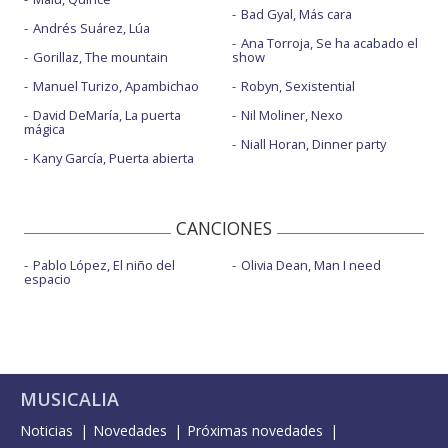
Bad Gyal, Más cara
Andrés Suárez, Lúa
Ana Torroja, Se ha acabado el
Gorillaz, The mountain
show
Manuel Turizo, Apambichao
Robyn, Sexistential
David DeMaría, La puerta
Nil Moliner, Nexo
mágica
Niall Horan, Dinner party
Kany García, Puerta abierta
CANCIONES
Pablo López, El niño del
Olivia Dean, Man I need
espacio
MUSICALIA
Noticias
Novedades
Próximas novedades