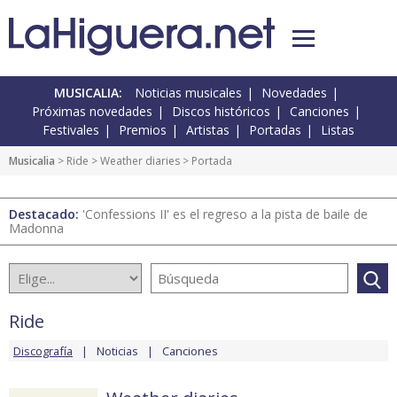
MUSICALIA:
Noticias musicales
Novedades
Próximas novedades
Discos históricos
Canciones
Festivales
Premios
Artistas
Portadas
Listas
Musicalia
>
Ride
>
Weather diaries
> Portada
Destacado:
'Confessions II' es el regreso a la pista de baile de
Madonna
Ride
Discografía
Noticias
Canciones