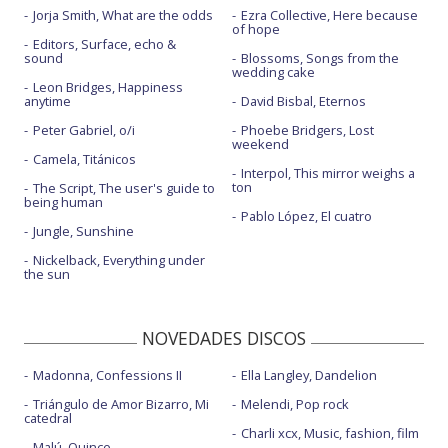
Jorja Smith, What are the odds
Ezra Collective, Here because
of hope
Editors, Surface, echo &
sound
Blossoms, Songs from the
wedding cake
Leon Bridges, Happiness
anytime
David Bisbal, Eternos
Peter Gabriel, o/i
Phoebe Bridgers, Lost
weekend
Camela, Titánicos
Interpol, This mirror weighs a
ton
The Script, The user's guide to
being human
Pablo López, El cuatro
Jungle, Sunshine
Nickelback, Everything under
the sun
NOVEDADES DISCOS
Madonna, Confessions II
Ella Langley, Dandelion
Triángulo de Amor Bizarro, Mi
Melendi, Pop rock
catedral
Charli xcx, Music, fashion, film
Malú, Quince