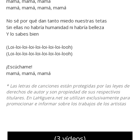
mamá, mamá, mamá
mamá, mamá, mamá, mamá
No sé por qué dan tanto miedo nuestras tetas
Sin ellas no habría humanidad ni habría belleza
Y lo sabes bien
(Loi-loi-loi-loi-loi-loi-loi-loi-looh)
(Loi-loi-loi-loi-loi-loi-loi-loi-looh)
¡Escúchame!
mamá, mamá, mamá
* Las letras de canciones están protegidas por las leyes de
derechos de autor y son propiedad de sus respectivos
titulares. En LaHiguera.net se utilizan exclusivamente para
promocionar e informar sobre los trabajos de los artistas
(3 vídeos)