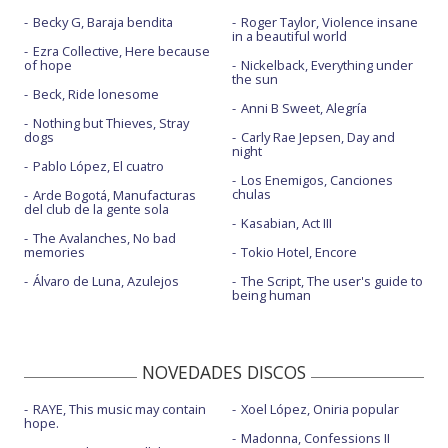
Becky G, Baraja bendita
Roger Taylor, Violence insane
in a beautiful world
Ezra Collective, Here because
of hope
Nickelback, Everything under
the sun
Beck, Ride lonesome
Anni B Sweet, Alegría
Nothing but Thieves, Stray
dogs
Carly Rae Jepsen, Day and
night
Pablo López, El cuatro
Los Enemigos, Canciones
chulas
Arde Bogotá, Manufacturas
del club de la gente sola
Kasabian, Act III
The Avalanches, No bad
memories
Tokio Hotel, Encore
Álvaro de Luna, Azulejos
The Script, The user's guide to
being human
NOVEDADES DISCOS
RAYE, This music may contain
Xoel López, Oniria popular
hope.
Madonna, Confessions II