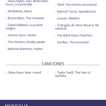
Harry Styles, Kiss all the time.
Disco, occasionally.
Siloé, Terrorismo emocional
Nil Moliner, Nexo
Manuel Turizo, Apambichao
Bruno Mars, The romantic
Loreen, Wildfire
David DeMaría, La puerta
Triángulo de Amor Bizarro, Mi
mágica
catedral
Sienna Spiro, Visitor
The Black Keys, Peaches!
The Strokes, Reality awaits
Gorillaz, The mountain
Melanie Martinez, Hades
CANCIONES
Olivia Dean, Man I need
Taylor Swift, The fate of
Ophelia
MUSICALIA