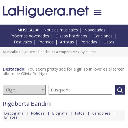
MUSICALIA:
Noticias musicales
Novedades
Próximas novedades
Discos históricos
Canciones
Festivales
Premios
Artistas
Portadas
Listas
Musicalia
>
Rigoberta Bandini
>
La emperatriz
> Ay mamá
Destacado:
'You seem pretty sad for a girl so in love' es el tercer
álbum de Olivia Rodrigo
Rigoberta Bandini
Discografía
Noticias
Biografía
Fotos
Canciones
Enlaces