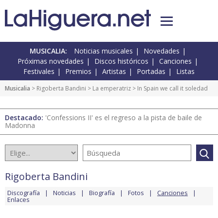
MUSICALIA:
Noticias musicales
Novedades
Próximas novedades
Discos históricos
Canciones
Festivales
Premios
Artistas
Portadas
Listas
Musicalia
>
Rigoberta Bandini
>
La emperatriz
> In Spain we call it soledad
Destacado:
'Confessions II' es el regreso a la pista de baile de
Madonna
Rigoberta Bandini
Discografía
Noticias
Biografía
Fotos
Canciones
Enlaces