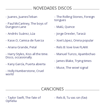
NOVEDADES DISCOS
Juanes, JuanesTeban
The Rolling Stones, Foreign
tongues
Paul McCartney, The boys of
Dungeon Lane
Malú, Quince
Andrés Suárez, Lúa
Jorge Drexler, Taracá
Kase.O, Camisa de fuerza
Xoel López, Oniria popular
Ariana Grande, Petal
Rels B: love love FLAKK
Harry Styles, Kiss all the time.
Manuel Turizo, Apambichao
Disco, occasionally.
James Blake, Trying times
Kany García, Puerta abierta
Muse, The wow! signal
Holly Humberstone, Cruel
world
CANCIONES
Taylor Swift, The fate of
Rels B, Tu vas sin (fav)
Ophelia