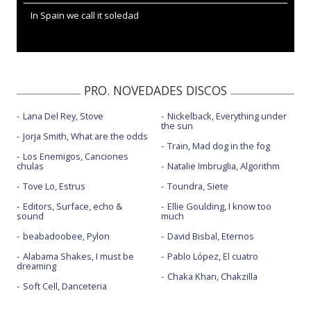
In Spain we call it soledad
PRO. NOVEDADES DISCOS
Lana Del Rey, Stove
Nickelback, Everything under
the sun
Jorja Smith, What are the odds
Train, Mad dog in the fog
Los Enemigos, Canciones
chulas
Natalie Imbruglia, Algorithm
Tove Lo, Estrus
Toundra, Siete
Editors, Surface, echo &
Ellie Goulding, I know too
sound
much
beabadoobee, Pylon
David Bisbal, Eternos
Alabama Shakes, I must be
Pablo López, El cuatro
dreaming
Chaka Khan, Chakzilla
Soft Cell, Danceteria