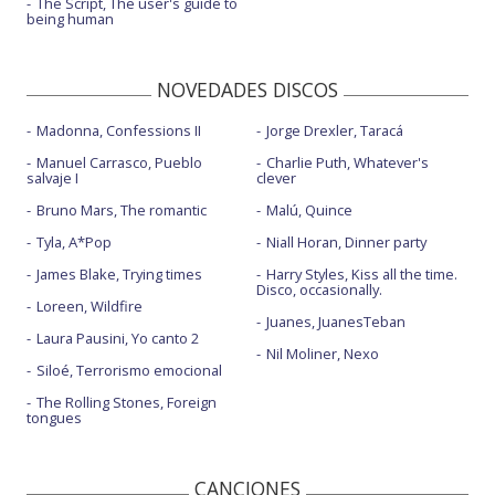
The Script, The user's guide to
being human
NOVEDADES DISCOS
Madonna, Confessions II
Jorge Drexler, Taracá
Manuel Carrasco, Pueblo
Charlie Puth, Whatever's
salvaje I
clever
Bruno Mars, The romantic
Malú, Quince
Tyla, A*Pop
Niall Horan, Dinner party
James Blake, Trying times
Harry Styles, Kiss all the time.
Disco, occasionally.
Loreen, Wildfire
Juanes, JuanesTeban
Laura Pausini, Yo canto 2
Nil Moliner, Nexo
Siloé, Terrorismo emocional
The Rolling Stones, Foreign
tongues
CANCIONES