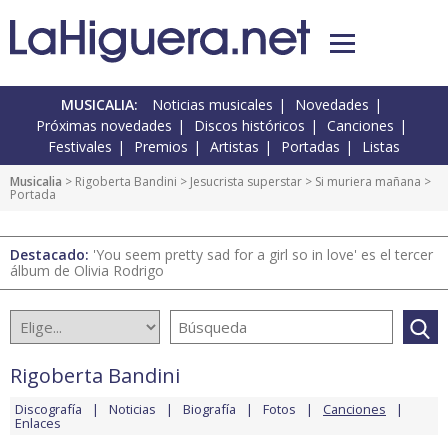
MUSICALIA:
Noticias musicales
Novedades
Próximas novedades
Discos históricos
Canciones
Festivales
Premios
Artistas
Portadas
Listas
Musicalia
>
Rigoberta Bandini
>
Jesucrista superstar
>
Si muriera mañana
>
Portada
Destacado:
'You seem pretty sad for a girl so in love' es el tercer
álbum de Olivia Rodrigo
Rigoberta Bandini
Discografía
Noticias
Biografía
Fotos
Canciones
Enlaces