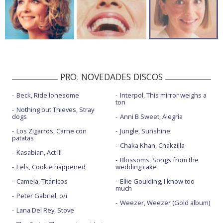
PRO. NOVEDADES DISCOS
Beck, Ride lonesome
Interpol, This mirror weighs a
ton
Nothing but Thieves, Stray
dogs
Anni B Sweet, Alegría
Los Zigarros, Carne con
Jungle, Sunshine
patatas
Chaka Khan, Chakzilla
Kasabian, Act III
Blossoms, Songs from the
Eels, Cookie happened
wedding cake
Camela, Titánicos
Ellie Goulding, I know too
much
Peter Gabriel, o/i
Weezer, Weezer (Gold album)
Lana Del Rey, Stove