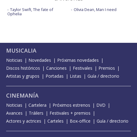
Taylor Swift, The fate of
Olivia Dean, Man I need
Ophelia
MUSICALIA
Noticias
Novedades
Próximas novedades
Discos históricos
Canciones
Festivales
Premios
Artistas y grupos
Portadas
Listas
Guía / directorio
CINEMANÍA
Noticias
Cartelera
Próximos estrenos
DVD
Avances
Tráilers
Festivales + premios
Actores y actrices
Carteles
Box-office
Guía / directorio