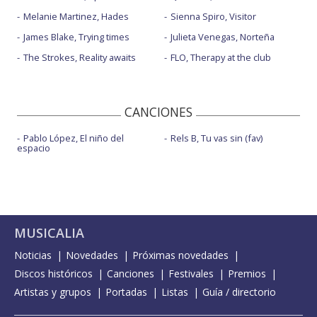
Melanie Martinez, Hades
Sienna Spiro, Visitor
James Blake, Trying times
Julieta Venegas, Norteña
The Strokes, Reality awaits
FLO, Therapy at the club
CANCIONES
Pablo López, El niño del
Rels B, Tu vas sin (fav)
espacio
MUSICALIA
Noticias
Novedades
Próximas novedades
Discos históricos
Canciones
Festivales
Premios
Artistas y grupos
Portadas
Listas
Guía / directorio