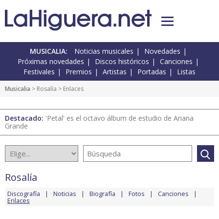
MUSICALIA:
Noticias musicales
Novedades
Próximas novedades
Discos históricos
Canciones
Festivales
Premios
Artistas
Portadas
Listas
Musicalia
>
Rosalía
> Enlaces
Destacado:
'Petal' es el octavo álbum de estudio de Ariana
Grande
Rosalía
Discografía
Noticias
Biografía
Fotos
Canciones
Enlaces