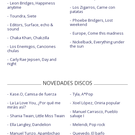
Leon Bridges, Happiness
anytime
Los Zigarros, Carne con
patatas
Toundra, Siete
Phoebe Bridgers, Lost
weekend
Editors, Surface, echo &
sound
Europe, Come this madness
Chaka Khan, Chakzilla
Nickelback, Everything under
the sun
Los Enemigos, Canciones
chulas
Carly Rae Jepsen, Day and
night
NOVEDADES DISCOS
Kase.O, Camisa de fuerza
Tyla, A*Pop
La La Love You, ¿Por qué me
Xoel López, Oniria popular
miráis así?
Manuel Carrasco, Pueblo
Shania Twain, Little Miss Twain
salvaje I
Ella Langley, Dandelion
Melendi, Pop rock
Manuel Turizo, Apambichao
Quevedo, El baifo