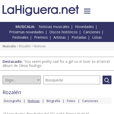
MUSICALIA:
Noticias musicales
Novedades
Próximas novedades
Discos históricos
Canciones
Festivales
Premios
Artistas
Portadas
Listas
Musicalia
>
Rozalén
> Noticias
Destacado:
'You seem pretty sad for a girl so in love' es el tercer
álbum de Olivia Rodrigo
Rozalén
Discografía
Noticias
Biografía
Fotos
Canciones
154 resultados. Resultados del 151 al 154. Página 16 de 16