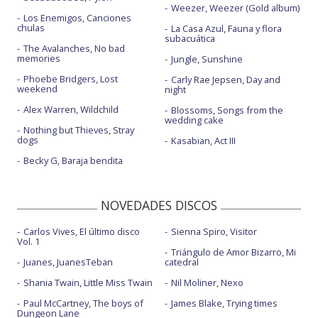
Weezer, Weezer (Gold album)
Los Enemigos, Canciones
chulas
La Casa Azul, Fauna y flora
subacuática
The Avalanches, No bad
memories
Jungle, Sunshine
Phoebe Bridgers, Lost
Carly Rae Jepsen, Day and
weekend
night
Alex Warren, Wildchild
Blossoms, Songs from the
wedding cake
Nothing but Thieves, Stray
dogs
Kasabian, Act III
Becky G, Baraja bendita
NOVEDADES DISCOS
Carlos Vives, El último disco
Sienna Spiro, Visitor
Vol. 1
Triángulo de Amor Bizarro, Mi
Juanes, JuanesTeban
catedral
Shania Twain, Little Miss Twain
Nil Moliner, Nexo
Paul McCartney, The boys of
James Blake, Trying times
Dungeon Lane