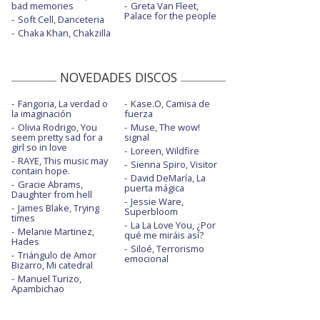
bad memories
Greta Van Fleet,
Palace for the people
Soft Cell, Danceteria
Chaka Khan, Chakzilla
NOVEDADES DISCOS
Fangoria, La verdad o
Kase.O, Camisa de
la imaginación
fuerza
Olivia Rodrigo, You
Muse, The wow!
seem pretty sad for a
signal
girl so in love
Loreen, Wildfire
RAYE, This music may
Sienna Spiro, Visitor
contain hope.
David DeMaría, La
Gracie Abrams,
puerta mágica
Daughter from hell
Jessie Ware,
James Blake, Trying
Superbloom
times
La La Love You, ¿Por
Melanie Martinez,
qué me miráis así?
Hades
Siloé, Terrorismo
Triángulo de Amor
emocional
Bizarro, Mi catedral
Manuel Turizo,
Apambichao