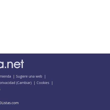
mienda
Sugiere una web
 privacidad
(
Cambiar
)
Cookies
S
0Listas.com