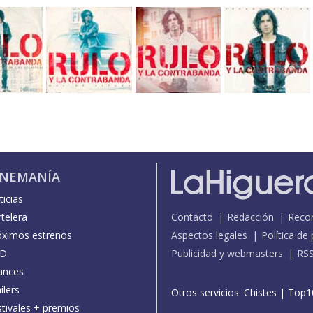
INEMANÍA
icias
telera
Contacto
Redacción
Reco
óximos estrenos
Aspectos legales
Política de
D
Publicidad y webmasters
RS
ances
ilers
Otros servicios:
Chistes
|
Top1
stivales + premios