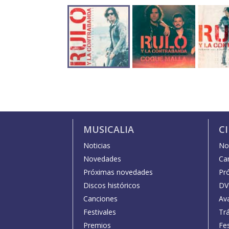
MUSICALIA
C
Noticias
Not
Novedades
Car
Próximas novedades
Pr
Discos históricos
DV
Canciones
Av
Festivales
Trá
Premios
Fe