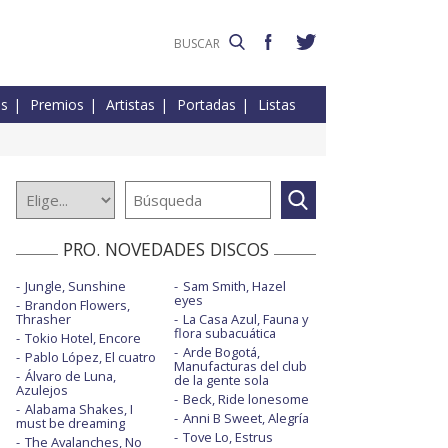
es
Premios
Artistas
Portadas
Listas
PRO. NOVEDADES DISCOS
Jungle, Sunshine
Sam Smith, Hazel
eyes
Brandon Flowers,
Thrasher
La Casa Azul, Fauna y
flora subacuática
Tokio Hotel, Encore
Arde Bogotá,
Pablo López, El cuatro
Manufacturas del club
Álvaro de Luna,
de la gente sola
Azulejos
Beck, Ride lonesome
Alabama Shakes, I
Anni B Sweet, Alegría
must be dreaming
Tove Lo, Estrus
The Avalanches, No