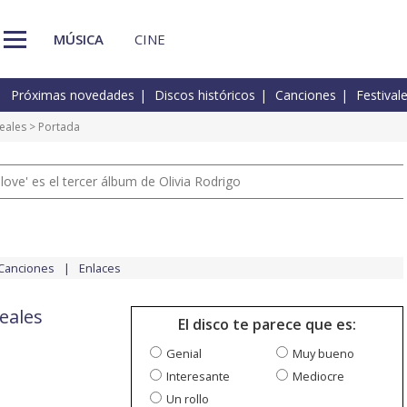
MÚSICA
CINE
Próximas novedades
Discos históricos
Canciones
Festival
eales
> Portada
 love' es el tercer álbum de Olivia Rodrigo
Canciones
Enlaces
eales
El disco te parece que es:
Genial
Muy bueno
Interesante
Mediocre
Un rollo