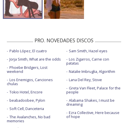
PRO. NOVEDADES DISCOS
Pablo López, El cuatro
Sam Smith, Hazel eyes
Jorja Smith, What are the odds
Los Zigarros, Carne con
patatas
Phoebe Bridgers, Lost
weekend
Natalie Imbruglia, Algorithm
Los Enemigos, Canciones
Lana Del Rey, Stove
chulas
Greta Van Fleet, Palace for the
Tokio Hotel, Encore
people
beabadoobee, Pylon
Alabama Shakes, I must be
dreaming
Soft Cell, Danceteria
Ezra Collective, Here because
of hope
The Avalanches, No bad
memories