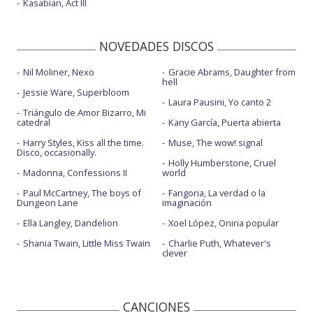
Kasabian, Act III
NOVEDADES DISCOS
Nil Moliner, Nexo
Gracie Abrams, Daughter from
hell
Jessie Ware, Superbloom
Laura Pausini, Yo canto 2
Triángulo de Amor Bizarro, Mi
catedral
Kany García, Puerta abierta
Harry Styles, Kiss all the time.
Muse, The wow! signal
Disco, occasionally.
Holly Humberstone, Cruel
Madonna, Confessions II
world
Paul McCartney, The boys of
Fangoria, La verdad o la
Dungeon Lane
imaginación
Ella Langley, Dandelion
Xoel López, Oniria popular
Shania Twain, Little Miss Twain
Charlie Puth, Whatever's
clever
CANCIONES