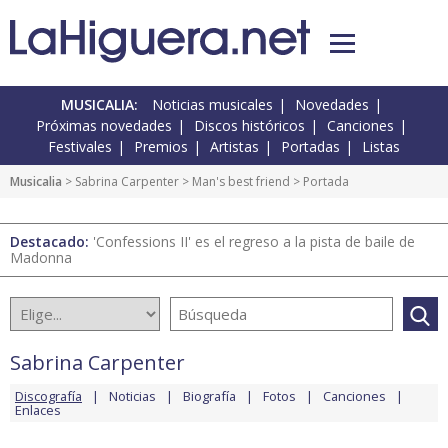
MUSICALIA:
Noticias musicales
Novedades
Próximas novedades
Discos históricos
Canciones
Festivales
Premios
Artistas
Portadas
Listas
Musicalia
>
Sabrina Carpenter
>
Man's best friend
> Portada
Destacado:
'Confessions II' es el regreso a la pista de baile de
Madonna
Sabrina Carpenter
Discografía
Noticias
Biografía
Fotos
Canciones
Enlaces