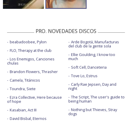
PRO. NOVEDADES DISCOS
beabadoobee, Pylon
Arde Bogotá, Manufacturas
del club de la gente sola
FLO, Therapy at the club
Ellie Goulding, I know too
much
Los Enemigos, Canciones
chulas
Soft Cell, Danceteria
Brandon Flowers, Thrasher
Tove Lo, Estrus
Camela, Titánicos
Carly Rae Jepsen, Day and
night
Toundra, Siete
The Script, The user's guide to
Ezra Collective, Here because
being human
of hope
Nothing but Thieves, Stray
Kasabian, Act III
dogs
David Bisbal, Eternos