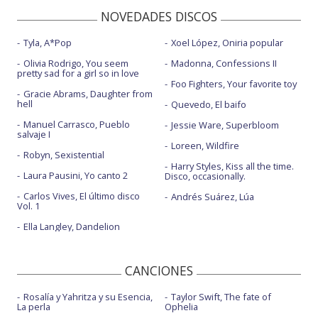
NOVEDADES DISCOS
Tyla, A*Pop
Xoel López, Oniria popular
Olivia Rodrigo, You seem
Madonna, Confessions II
pretty sad for a girl so in love
Foo Fighters, Your favorite toy
Gracie Abrams, Daughter from
hell
Quevedo, El baifo
Manuel Carrasco, Pueblo
Jessie Ware, Superbloom
salvaje I
Loreen, Wildfire
Robyn, Sexistential
Harry Styles, Kiss all the time.
Laura Pausini, Yo canto 2
Disco, occasionally.
Carlos Vives, El último disco
Andrés Suárez, Lúa
Vol. 1
Ella Langley, Dandelion
CANCIONES
Rosalía y Yahritza y su Esencia,
Taylor Swift, The fate of
La perla
Ophelia