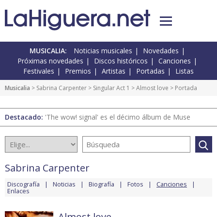
MUSICALIA:
Noticias musicales
Novedades
Próximas novedades
Discos históricos
Canciones
Festivales
Premios
Artistas
Portadas
Listas
Musicalia
>
Sabrina Carpenter
>
Singular Act 1
>
Almost love
> Portada
Destacado:
'The wow! signal' es el décimo álbum de Muse
Sabrina Carpenter
Discografía
Noticias
Biografía
Fotos
Canciones
Enlaces
Almost love