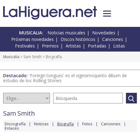
MUSICALIA:
Noticias musicales
Novedades
Próximas novedades
Discos históricos
Canciones
Festivales
Premios
Artistas
Portadas
Listas
Musicalia
>
Sam Smith
> Biografía
Destacado:
'Foreign tongues' es el vigesimoquinto álbum de
estudio de los Rolling Stones
Sam Smith
Discografía
Noticias
Biografía
Fotos
Canciones
Enlaces