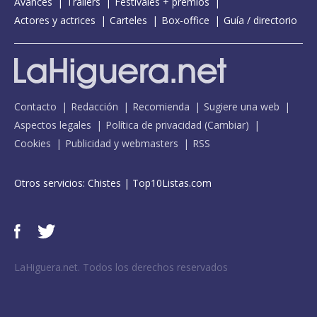
Avances
Tráilers
Festivales + premios
Actores y actrices
Carteles
Box-office
Guía / directorio
Contacto
Redacción
Recomienda
Sugiere una web
Aspectos legales
Política de privacidad
(
Cambiar
)
Cookies
Publicidad y webmasters
RSS
Otros servicios:
Chistes
|
Top10Listas.com
LaHiguera.net. Todos los derechos reservados