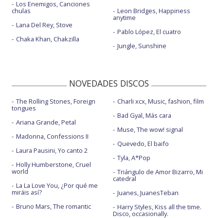
Los Enemigos, Canciones
chulas
Leon Bridges, Happiness
anytime
Lana Del Rey, Stove
Pablo López, El cuatro
Chaka Khan, Chakzilla
Jungle, Sunshine
NOVEDADES DISCOS
The Rolling Stones, Foreign
Charli xcx, Music, fashion, film
tongues
Bad Gyal, Más cara
Ariana Grande, Petal
Muse, The wow! signal
Madonna, Confessions II
Quevedo, El baifo
Laura Pausini, Yo canto 2
Tyla, A*Pop
Holly Humberstone, Cruel
world
Triángulo de Amor Bizarro, Mi
catedral
La La Love You, ¿Por qué me
miráis así?
Juanes, JuanesTeban
Bruno Mars, The romantic
Harry Styles, Kiss all the time.
Disco, occasionally.