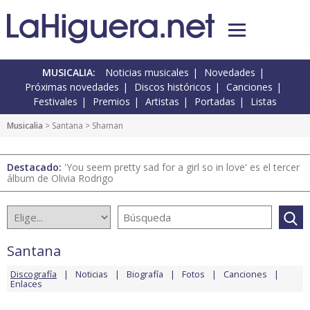
MUSICALIA:
Noticias musicales
Novedades
Próximas novedades
Discos históricos
Canciones
Festivales
Premios
Artistas
Portadas
Listas
Musicalia
>
Santana
> Shaman
Destacado:
'You seem pretty sad for a girl so in love' es el tercer
álbum de Olivia Rodrigo
Santana
Discografía
Noticias
Biografía
Fotos
Canciones
Enlaces