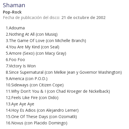
Shaman
Pop-Rock
Fecha de publicación del disco:
21 de octubre de 2002
1.Adouma
2.Nothing At All (con Musiq)
3.The Game Of Love (con Michelle Branch)
4.You Are My Kind (con Seal)
5.Amore (Sexo) (con Macy Gray)
6.Foo Foo
7.Victory Is Won
8.Since Supernatural (con Melkie Jean y Governor Washington)
9.America (con P.O.D.)
10.Sideways (con Citizen Cope)
11.Why Don't You & I (con Chad Kroeger de Nickelback)
12.Feels Like Fire (con Dido)
13.Aye Aye Aye
14.Hoy Es Adios (con Alejandro Lerner)
15.One Of These Days (con Ozomatli)
16.Novus (con Placido Domingo)