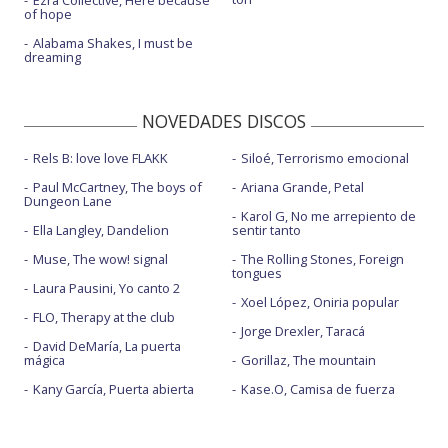
Ezra Collective, Here because
of hope
Alabama Shakes, I must be
dreaming
NOVEDADES DISCOS
Rels B: love love FLAKK
Siloé, Terrorismo emocional
Paul McCartney, The boys of
Ariana Grande, Petal
Dungeon Lane
Karol G, No me arrepiento de
Ella Langley, Dandelion
sentir tanto
Muse, The wow! signal
The Rolling Stones, Foreign
tongues
Laura Pausini, Yo canto 2
Xoel López, Oniria popular
FLO, Therapy at the club
Jorge Drexler, Taracá
David DeMaría, La puerta
mágica
Gorillaz, The mountain
Kany García, Puerta abierta
Kase.O, Camisa de fuerza