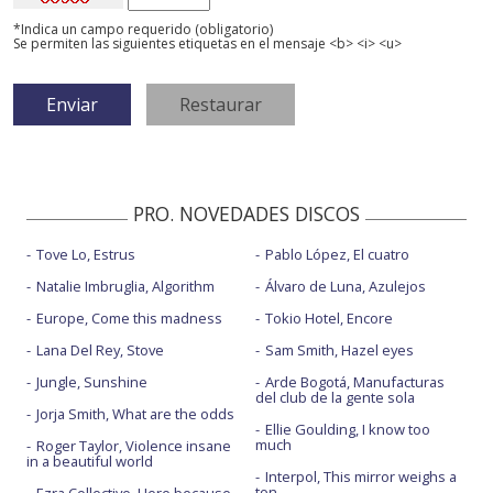
*Indica un campo requerido (obligatorio)
Se permiten las siguientes etiquetas en el mensaje <b> <i> <u>
PRO. NOVEDADES DISCOS
Tove Lo, Estrus
Pablo López, El cuatro
Natalie Imbruglia, Algorithm
Álvaro de Luna, Azulejos
Europe, Come this madness
Tokio Hotel, Encore
Lana Del Rey, Stove
Sam Smith, Hazel eyes
Jungle, Sunshine
Arde Bogotá, Manufacturas
del club de la gente sola
Jorja Smith, What are the odds
Ellie Goulding, I know too
much
Roger Taylor, Violence insane
in a beautiful world
Interpol, This mirror weighs a
ton