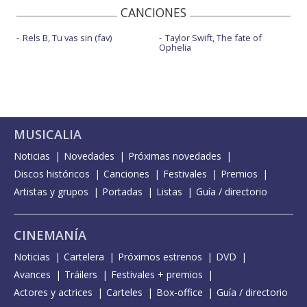
CANCIONES
Rels B, Tu vas sin (fav)
Taylor Swift, The fate of
Ophelia
MUSICALIA
Noticias
Novedades
Próximas novedades
Discos históricos
Canciones
Festivales
Premios
Artistas y grupos
Portadas
Listas
Guía / directorio
CINEMANÍA
Noticias
Cartelera
Próximos estrenos
DVD
Avances
Tráilers
Festivales + premios
Actores y actrices
Carteles
Box-office
Guía / directorio