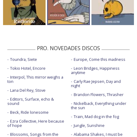
PRO. NOVEDADES DISCOS
Toundra, Siete
Europe, Come this madness
Tokio Hotel, Encore
Leon Bridges, Happiness
anytime
Interpol, This mirror weighs a
ton
Carly Rae Jepsen, Day and
night
Lana Del Rey, Stove
Brandon Flowers, Thrasher
Editors, Surface, echo &
sound
Nickelback, Everything under
the sun
Beck, Ride lonesome
Train, Mad dog in the fog
Ezra Collective, Here because
of hope
Jungle, Sunshine
Blossoms, Songs from the
Alabama Shakes, I must be