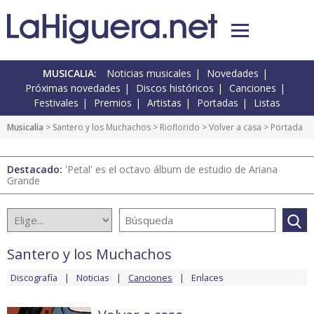
MUSICALIA:
Noticias musicales
Novedades
Próximas novedades
Discos históricos
Canciones
Festivales
Premios
Artistas
Portadas
Listas
Musicalia
>
Santero y los Muchachos
>
Rioflorido
>
Volver a casa
> Portada
Destacado:
'Petal' es el octavo álbum de estudio de Ariana
Grande
Santero y los Muchachos
Discografía
Noticias
Canciones
Enlaces