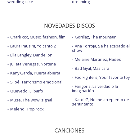
wedding cake
dreaming
NOVEDADES DISCOS
Charli xcx, Music, fashion, film
Gorillaz, The mountain
Laura Pausini, Yo canto 2
Ana Torroja, Se ha acabado el
show
Ella Langley, Dandelion
Melanie Martinez, Hades
Julieta Venegas, Norteña
Bad Gyal, Más cara
Kany García, Puerta abierta
Foo Fighters, Your favorite toy
Siloé, Terrorismo emocional
Fangoria, La verdad o la
imaginación
Quevedo, El baifo
Karol G, No me arrepiento de
Muse, The wow! signal
sentir tanto
Melendi, Pop rock
CANCIONES