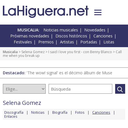
MUSICALIA:
Noticias musicales
Novedades
Próximas novedades
Discos históricos
Canciones
Festivales
Premios
Artistas
Portadas
Listas
Musicalia
>
Selena Gomez
>
I said I love you first - con Benny Blanco
> Call
me when you break up
Destacado:
'The wow! signal' es el décimo álbum de Muse
Selena Gomez
Discografía
Noticias
Biografía
Fotos
Canciones
Enlaces