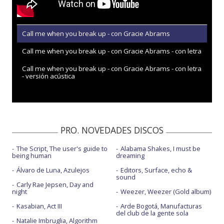
Call me when you break up - con Gracie Abrams
Call me when you break up - con Gracie Abrams - con letra
Call me when you break up - con Gracie Abrams - con letra
- versión acústica
PRO. NOVEDADES DISCOS
The Script, The user's guide to
Alabama Shakes, I must be
being human
dreaming
Álvaro de Luna, Azulejos
Editors, Surface, echo &
sound
Carly Rae Jepsen, Day and
night
Weezer, Weezer (Gold album)
Kasabian, Act III
Arde Bogotá, Manufacturas
del club de la gente sola
Natalie Imbruglia, Algorithm