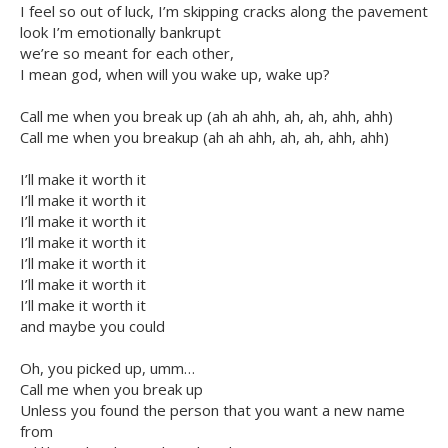
I feel so out of luck, I’m skipping cracks along the pavement
look I’m emotionally bankrupt
we’re so meant for each other,
I mean god, when will you wake up, wake up?
Call me when you break up (ah ah ahh, ah, ah, ahh, ahh)
Call me when you breakup (ah ah ahh, ah, ah, ahh, ahh)
I’ll make it worth it
I’ll make it worth it
I’ll make it worth it
I’ll make it worth it
I’ll make it worth it
I’ll make it worth it
I’ll make it worth it
and maybe you could
Oh, you picked up, umm…
Call me when you break up
Unless you found the person that you want a new name
from