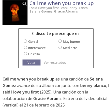
Call me when you break up
I said I love you first - con Benny Blanco
Selena Gomez
,
Gracie Abrams
El disco te parece que es:
Genial
Muy bueno
Interesante
Mediocre
Un rollo
Votar
Ver resultados
Call me when you break up
es una canción de
Selena
Gomez
avance de su álbum conjunto con
benny blanco
,
I
said I love you first
(2025). Una canción con la
colaboración de
Gracie Abrams
. Estreno del video oficial
(vertical) el 21 de febrero de 2025.