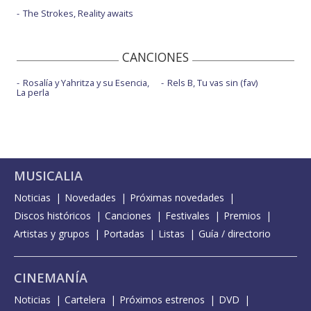
The Strokes, Reality awaits
CANCIONES
Rosalía y Yahritza y su Esencia,
Rels B, Tu vas sin (fav)
La perla
MUSICALIA
Noticias
Novedades
Próximas novedades
Discos históricos
Canciones
Festivales
Premios
Artistas y grupos
Portadas
Listas
Guía / directorio
CINEMANÍA
Noticias
Cartelera
Próximos estrenos
DVD