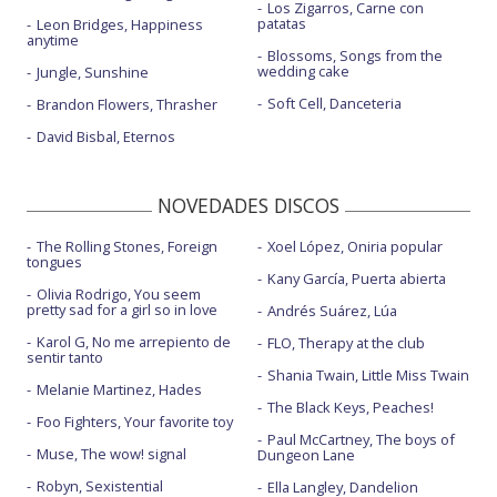
Los Zigarros, Carne con
patatas
Leon Bridges, Happiness
anytime
Blossoms, Songs from the
wedding cake
Jungle, Sunshine
Soft Cell, Danceteria
Brandon Flowers, Thrasher
David Bisbal, Eternos
NOVEDADES DISCOS
The Rolling Stones, Foreign
Xoel López, Oniria popular
tongues
Kany García, Puerta abierta
Olivia Rodrigo, You seem
pretty sad for a girl so in love
Andrés Suárez, Lúa
Karol G, No me arrepiento de
FLO, Therapy at the club
sentir tanto
Shania Twain, Little Miss Twain
Melanie Martinez, Hades
The Black Keys, Peaches!
Foo Fighters, Your favorite toy
Paul McCartney, The boys of
Muse, The wow! signal
Dungeon Lane
Robyn, Sexistential
Ella Langley, Dandelion