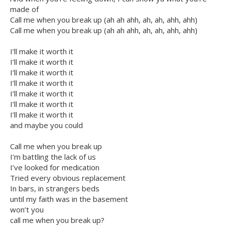
made of
Call me when you break up (ah ah ahh, ah, ah, ahh, ahh)
Call me when you break up (ah ah ahh, ah, ah, ahh, ahh)
I’ll make it worth it
I’ll make it worth it
I’ll make it worth it
I’ll make it worth it
I’ll make it worth it
I’ll make it worth it
I’ll make it worth it
and maybe you could
Call me when you break up
I’m battling the lack of us
I’ve looked for medication
Tried every obvious replacement
In bars, in strangers beds
until my faith was in the basement
won’t you
call me when you break up?