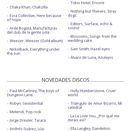
Tokio Hotel, Encore
Chaka Khan, Chakzilla
Nothing but Thieves, Stray
dogs
Ezra Collective, Here because
of hope
Editors, Surface, echo &
sound
Arde Bogotá, Manufacturas
del club de la gente sola
Blossoms, Songs from the
wedding cake
Weezer, Weezer (Gold album)
Sam Smith, Hazel eyes
Nickelback, Everything under
the sun
Álvaro de Luna, Azulejos
NOVEDADES DISCOS
Paul McCartney, The boys of
Holly Humberstone, Cruel
Dungeon Lane
world
Robyn, Sexistential
Triángulo de Amor Bizarro, Mi
catedral
Melendi, Pop rock
La La Love You, ¿Por qué me
miráis así?
Jorge Drexler, Taracá
Ella Langley, Dandelion
Andrés Suárez, Lúa