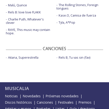
The Rolling Stones, Foreign
Malú, Quince
tongues
Rels B: love love FLAKK
Kase.O, Camisa de fuerza
Charlie Puth, Whatever's
Tyla, A*Pop
clever
RAYE, This music may contain
hope.
CANCIONES
Aitana, Superestrella
Rels B, Tu vas sin (fav)
MUSICALIA
Noticias
Novedades
Próximas novedades
Discos históricos
Canciones
Festivales
Premios
Artistas y grupos
Portadas
Listas
Guía / directorio