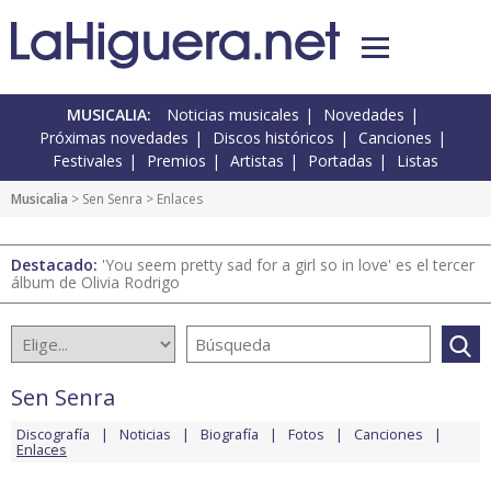
MUSICALIA:
Noticias musicales
Novedades
Próximas novedades
Discos históricos
Canciones
Festivales
Premios
Artistas
Portadas
Listas
Musicalia
>
Sen Senra
> Enlaces
Destacado:
'You seem pretty sad for a girl so in love' es el tercer
álbum de Olivia Rodrigo
Sen Senra
Discografía
Noticias
Biografía
Fotos
Canciones
Enlaces