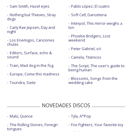
Sam Smith, Hazel eyes
Pablo López, El cuatro
Nothing but Thieves, Stray
Soft Cell, Danceteria
dogs
Interpol, This mirror weighs a
Carly Rae Jepsen, Day and
ton
night
Phoebe Bridgers, Lost
Los Enemigos, Canciones
weekend
chulas
Peter Gabriel, o/i
Editors, Surface, echo &
sound
Camela, Titánicos
Train, Mad dog in the fog
The Script, The user's guide to
being human
Europe, Come this madness
Blossoms, Songs from the
Toundra, Siete
wedding cake
NOVEDADES DISCOS
Malú, Quince
Tyla, A*Pop
The Rolling Stones, Foreign
Foo Fighters, Your favorite toy
tongues