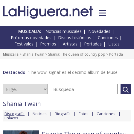
MUSICALIA:
Noticias musicales
Novedades
Próximas novedades
Discos históricos
Canciones
Festivales
Premios
Artistas
Portadas
Listas
Musicalia
>
Shania Twain
>
Shania: The queen of country pop
> Portada
Destacado:
'The wow! signal' es el décimo álbum de Muse
Shania Twain
Discografía
Noticias
Biografía
Fotos
Canciones
Enlaces
Shania: The queen of country