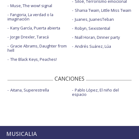
Siloé, Terrorismo emocional
Muse, The wow! signal
Shania Twain, Little Miss Twain
Fangoria, La verdad o la
imaginación
Juanes, JuanesTeban
Kany García, Puerta abierta
Robyn, Sexistential
Jorge Drexler, Taracá
Niall Horan, Dinner party
Gracie Abrams, Daughter from
Andrés Suárez, Lúa
hell
The Black Keys, Peaches!
CANCIONES
Aitana, Superestrella
Pablo López, El niño del
espacio
MUSICALIA